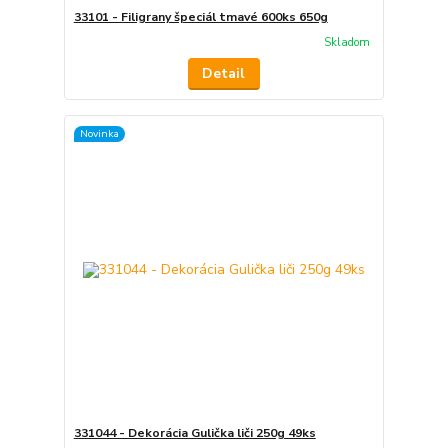
33101 - Filigrany špeciál tmavé 600ks 650g
Skladom
Detail
Novinka
331044 - Dekorácia Gulička liči 250g 49ks