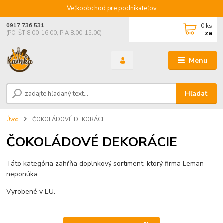
Veľkoobchod pre podnikateľov
0
ks
0917 736 531
za
(PO-ŠT 8:00-16:00, PIA 8:00-15:00)
Menu
Hľadať
Úvod
ČOKOLÁDOVÉ DEKORÁCIE
ČOKOLÁDOVÉ DEKORÁCIE
Táto kategória zahŕňa doplnkový sortiment, ktorý firma Leman
neponúka.
Vyrobené v EU.