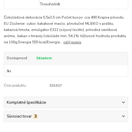
Čokoládová dekorácia 5,5x3,5 cm Počet kusov: cca 490 Krajina pôvodu:
EU Zloženie: cukor, kakakové maslo, plnotučné MLIEKO v prášku,
kakaová hmota, emulgátor E322 (sójový lecitín), prírodná vanilková
aróma, kakao v tmavej čokoláde min. 54,1% Výživové hodnoty produktu
na 100g:Energia 555 kcal/Energia...
celý popis
Dostupnosť
Skladom
/
ks
Číslo produktu:
331027
Kompletné špecifikácie
Súvisiaci tovar
3