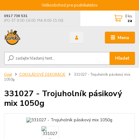
Veľkoobchod pre podnikateľov
0
ks
0917 736 531
za
(PO-ŠT 8:00-16:00, PIA 8:00-15:00)
Menu
Hľadať
Úvod
ČOKOLÁDOVÉ DEKORÁCIE
331027 - Trojuholník pásikový mix
1050g
331027 - Trojuholník pásikový
mix 1050g