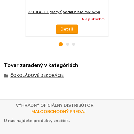
331014 - Filigrany Špecial biele mix 675g
331028 - Tr
Nie je skladom
Detail
Tovar zaradený v kategóriách
ČOKOLÁDOVÉ DEKORÁCIE
VÝHRADNÝ OFICIÁLNY DISTRIBÚTOR
MALOOBCHODNÝ PREDAJ
U nás najdete produkty značiek.