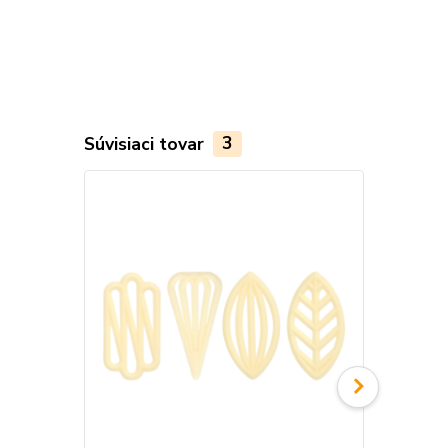
Súvisiaci tovar
3