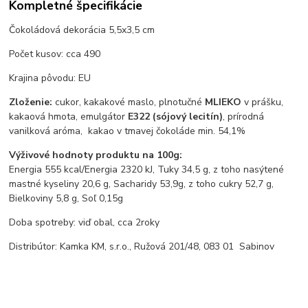
Kompletné špecifikácie
Čokoládová dekorácia 5,5x3,5 cm
Počet kusov: cca 490
Krajina pôvodu: EU
Zloženie:
cukor, kakakové maslo, plnotučné
MLIEKO
v prášku,
kakaová hmota, emulgátor
E322 (sójový lecitín)
, prírodná
vanilková aróma, kakao v tmavej čokoláde min. 54,1%
Výživové hodnoty produktu na 100g:
Energia 555 kcal/Energia 2320 kJ, Tuky 34,5 g, z toho nasýtené
mastné kyseliny 20,6 g, Sacharidy 53,9g, z toho cukry 52,7 g,
Bielkoviny 5,8 g, Soľ 0,15g
Doba spotreby: viď obal, cca 2roky
Distribútor: Kamka KM, s.r.o., Ružová 201/48, 083 01 Sabinov