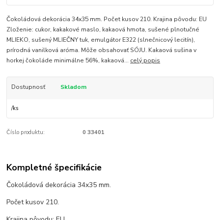
Čokoládová dekorácia 34x35 mm. Počet kusov 210. Krajina pôvodu: EU
Zloženie: cukor, kakakové maslo, kakaová hmota, sušené plnotučné
MLIEKO, sušený MLIEČNY tuk, emulgátor E322 (slnečnicový lecitín),
prírodná vanilková aróma. Môže obsahovať SÓJU. Kakaová sušina v
horkej čokoláde minimálne 56%, kakaová...
celý popis
Dostupnosť
Skladom
/
ks
Číslo produktu:
0 33401
Kompletné špecifikácie
Čokoládová dekorácia 34x35 mm.
Počet kusov 210.
Krajina pôvodu: EU