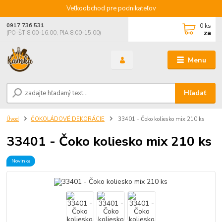
Veľkoobchod pre podnikateľov
0
ks
0917 736 531
za
(PO-ŠT 8:00-16:00, PIA 8:00-15:00)
Menu
Hľadať
Úvod
ČOKOLÁDOVÉ DEKORÁCIE
33401 - Čoko koliesko mix 210 ks
33401 - Čoko koliesko mix 210 ks
Novinka