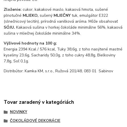
Zloženie:
cukor, kakakové maslo, kakaová hmota, sušené
plnotučné
MLIEKO,
sušený
MLIEČNY
tuk, emulgátor E322
(slnečnicový lecitín), prírodná vanilková aróma. Môže obsahovať
SÓJU.
Kakaová sušina v horkej čokoláde minimálne 56%, kakaová
sušina v mliečnej čokoláde minimálne 34%.
Výživové hodnoty na 100 g:
Energia 2394 Kcal / 576 kcal, Tuky 38,6g, z toho nasýtené mastné
kyseliny 23,6g, Sacharidy 50,0g, z toho cukry 48,8g, Bielkoviny
7,8g, Soľ 0,1g.
Distribútor: Kamka KM, s.r.o., Ružová 201/48, 083 01 Sabinov
Tovar zaradený v kategóriách
NOVINKY
ČOKOLÁDOVÉ DEKORÁCIE