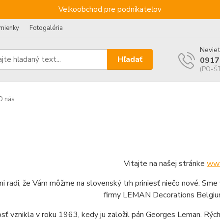
Veľkoobchod pre podnikateľov
mienky
Fotogaléria
Neviet
Hľadať
0917
(PO-ŠT
O nás
Vitajte na našej stránke
www
i radi, že Vám môžme na slovenský trh priniesť niečo nové. Sme 
firmy LEMAN Decorations Belgiu
sť vznikla v roku 1963, kedy ju založil pán Georges Leman. Rých