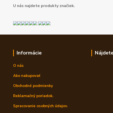
U nás najdete produkty značiek.
Informácie
Nájdete
O nás
Ako nakupovať
Obchodné podmienky
Reklamačný poriadok.
Spracovanie osobných údajov.