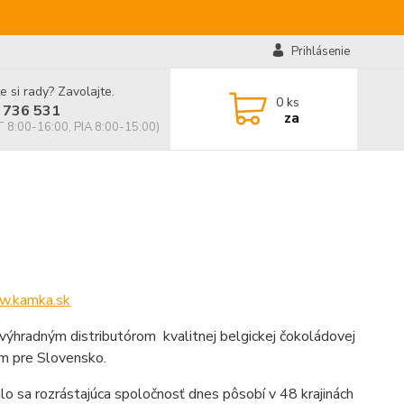
Prihlásenie
e si rady? Zavolajte.
0
ks
 736 531
za
 8:00-16:00, PIA 8:00-15:00)
.kamka.sk
výhradným distributórom kvalitnej belgickej čokoládovej
m pre Slovensko.
lo sa rozrástajúca spoločnosť dnes pôsobí v 48 krajinách