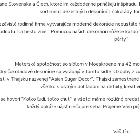
ane Slovenska a Čiech, ktoré im každodenne prinášajú inšpiráci
sortiment dezertných dekorácií z čokolády, fon
závislá rodinná firma vytvarajúca moderné dekorácie neeustále 
odnotu. Ich heslo znie: "Pomocou našich dekorácií môžete každú to
párty."
Materská spoločnosť so sídlom v Moeskroene má 42 mot
ky čokoládové dekorácie sa vyrábajú v tomto sídle. Ozdoby z cu
sti v Thajsku nazvanej "Asian Sugar Decor". Thajskí zamestnanci
všetko s ostrým dohľadom na detaily, kreativ
sa hovorí "Koľko ľudí, toľko chutí" a všetci máme rozličné preds
každý dokáže nájsť niečo pre seba. Prajeme Vám príj
Váš tím