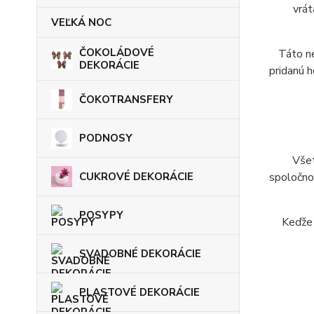
vrát
VEĽKÁ NOC
ČOKOLÁDOVÉ
Táto ne
DEKORÁCIE
pridanú h
ČOKOTRANSFERY
PODNOSY
Všet
CUKROVÉ DEKORÁCIE
spoločno
POSYPY
Keďže 
SVADOBNÉ DEKORÁCIE
PLASTOVÉ DEKORÁCIE