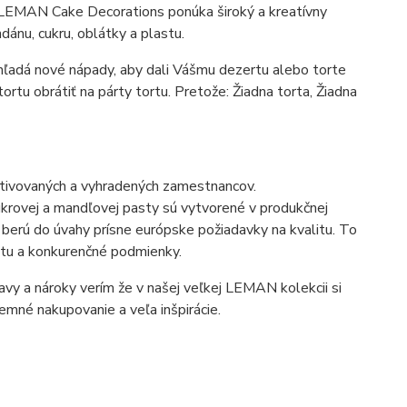
u. LEMAN Cake Decorations ponúka široký a kreatívny
dánu, cukru, oblátky a plastu.
hľadá nové nápady, aby dali Vášmu dezertu alebo torte
rtu obrátiť na párty tortu. Pretože: Žiadna torta, Žiadna
ivovaných a vyhradených zamestnancov.
krovej a mandľovej pasty sú vytvorené v produkčnej
 berú do úvahy prísne európske požiadavky na kvalitu. To
itu a konkurenčné podmienky.
tavy a nároky verím že v našej veľkej LEMAN kolekcii si
emné nakupovanie a veľa inšpirácie.