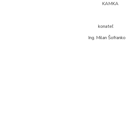
KAMKA
kona
Ing. Milan Š