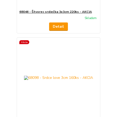
68046 - Štvorec srdiečka 3x3cm 220ks - AKCIA
Skladom
Detail
Akcia