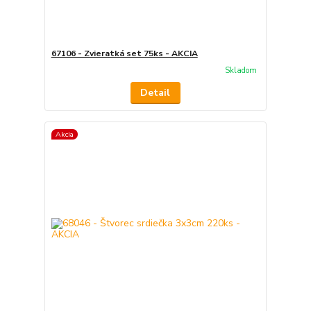
67106 - Zvieratká set 75ks - AKCIA
Skladom
Detail
Akcia