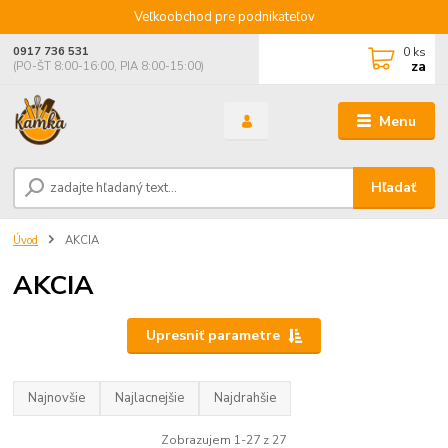
Veľkoobchod pre podnikateľov
0
ks
0917 736 531
za
(PO-ŠT 8:00-16:00, PIA 8:00-15:00)
Menu
Hľadať
Úvod
AKCIA
AKCIA
Upresniť parametre
Najnovšie
Najlacnejšie
Najdrahšie
Zobrazujem 1-27 z 27