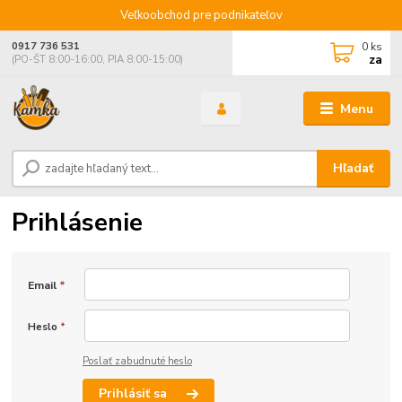
Veľkoobchod pre podnikateľov
0
ks
0917 736 531
za
(PO-ŠT 8:00-16:00, PIA 8:00-15:00)
Menu
Hľadať
Prihlásenie
Email
*
Heslo
*
Poslať zabudnuté heslo
Prihlásiť sa