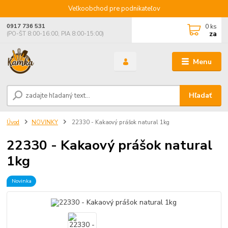
Veľkoobchod pre podnikateľov
0
ks
0917 736 531
za
(PO-ŠT 8:00-16:00, PIA 8:00-15:00)
Menu
Hľadať
Úvod
NOVINKY
22330 - Kakaový prášok natural 1kg
22330 - Kakaový prášok natural
1kg
Novinka