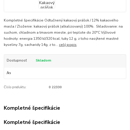
Kompletné špecifikácie Odtučnený kakaový prášok / 12% kakaového
masla / Zloženie: kakaový prášok (alkalizovaný) 100%. Skladovanie: na
suchom, chladnom a tmavom mieste, pri teplote do 20°C Výživové
hodnoty: energia 1350 kJ/320 kcal, tuky 12 g, z toho nasýtené mastné
kyseliny 7g, sacharidy 14g, z to...
celý popis
Dostupnosť
Skladom
/
ks
Číslo produktu:
0 22330
Kompletné špecifikácie
Kompletné špecifikácie