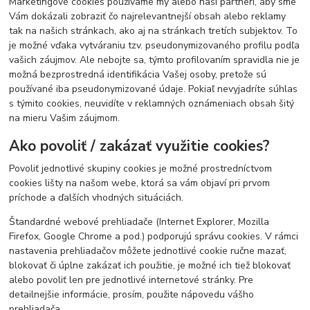
Marketingové cookies používame my alebo naši partneri, aby sme
Vám dokázali zobraziť čo najrelevantnejší obsah alebo reklamy
tak na našich stránkach, ako aj na stránkach tretích subjektov. To
je možné vďaka vytváraniu tzv. pseudonymizovaného profilu podľa
vašich záujmov. Ale nebojte sa, týmto profilovaním spravidla nie je
možná bezprostredná identifikácia Vašej osoby, pretože sú
používané iba pseudonymizované údaje. Pokiaľ nevyjadríte súhlas
s týmito cookies, neuvidíte v reklamných oznámeniach obsah šitý
na mieru Vašim záujmom.
Ako povoliť / zakázať využitie cookies?
Povoliť jednotlivé skupiny cookies je možné prostredníctvom
cookies lišty na našom webe, ktorá sa vám objaví pri prvom
príchode a ďalších vhodných situáciách.
Štandardné webové prehliadače (Internet Explorer, Mozilla
Firefox, Google Chrome a pod.) podporujú správu cookies. V rámci
nastavenia prehliadačov môžete jednotlivé cookie ručne mazať,
blokovať či úplne zakázať ich použitie, je možné ich tiež blokovať
alebo povoliť len pre jednotlivé internetové stránky. Pre
detailnejšie informácie, prosím, použite nápovedu vášho
prehliadača.