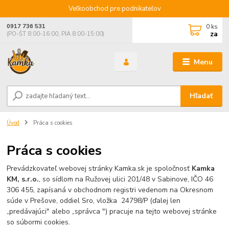
Veľkoobchod pre podnikateľov
0
ks
0917 736 531
za
(PO-ŠT 8:00-16:00, PIA 8:00-15:00)
Menu
Hľadať
Úvod
Práca s cookies
Práca s cookies
Prevádzkovateľ webovej stránky Kamka.sk je spoločnosť
Kamka
K
M, s.
r.o.
, so sídlom na Ružovej ulici 201/48 v Sabinove, IČO 46
306 455, zapísaná v obchodnom registri vedenom na Okresnom
súde v Prešove, oddiel Sro, vložka 24798/P (ďalej len
„predávajúci" alebo „správca ") pracuje na tejto webovej stránke
so súbormi cookies.