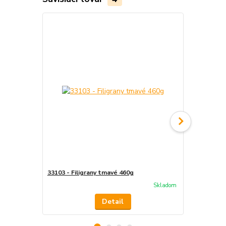
33103 - Filigrany tmavé 460g
331014 - Fil
Skladom
Detail