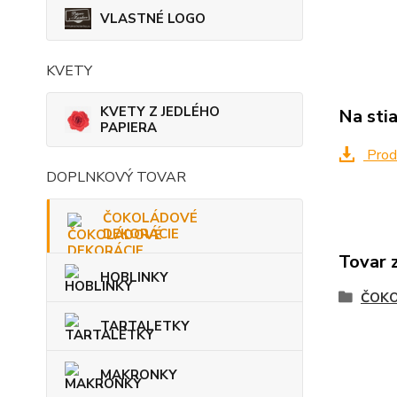
VLASTNÉ LOGO
KVETY
KVETY Z JEDLÉHO
Na sti
PAPIERA
Produ
DOPLNKOVÝ TOVAR
ČOKOLÁDOVÉ
DEKORÁCIE
Tovar 
HOBLINKY
ČOKO
TARTALETKY
MAKRONKY