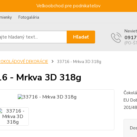
Veľkoobchod pre podnikateľov
mienky
Fotogaléria
Neviet
Hľadať
0917
(PO-ŠT
ČOKOLÁDOVÉ DEKORÁCIE
33716 - Mrkva 3D 318g
6 - Mrkva 3D 318g
Čokolá
EU Dob
201/4
Dos