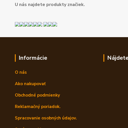
U nás najdete produkty značiek.
Informácie
Nájdete
O nás
Ako nakupovať
Obchodné podmienky
Reklamačný poriadok.
Spracovanie osobných údajov.