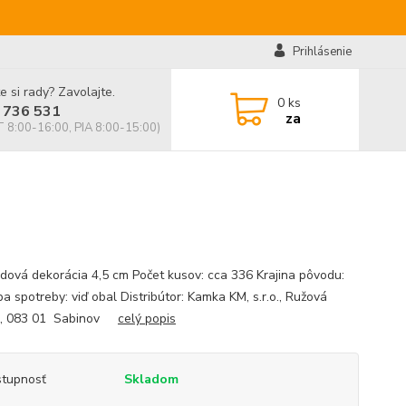
Prihlásenie
e si rady? Zavolajte.
0
ks
 736 531
za
 8:00-16:00, PIA 8:00-15:00)
dová dekorácia 4,5 cm Počet kusov: cca 336 Krajina pôvodu:
a spotreby: viď obal Distribútor: Kamka KM, s.r.o., Ružová
8, 083 01 Sabinov
celý popis
tupnosť
Skladom