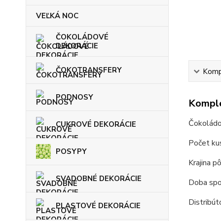
VEĽKÁ NOC
ČOKOLÁDOVÉ
DEKORÁCIE
ČOKOTRANSFERY
Kompl
PODNOSY
Komple
Čokoládo
CUKROVÉ DEKORÁCIE
Počet ku
POSYPY
Krajina p
SVADOBNÉ DEKORÁCIE
Doba spot
Distribút
PLASTOVÉ DEKORÁCIE