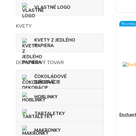
VLASTNÉ LOGO
Novinka
KVETY
KVETY Z JEDLÉHO
PAPIERA
DOPLNKOVÝ TOVAR
ČOKOLÁDOVÉ
DEKORÁCIE
HOBLINKY
TARTALETKY
Enchant
MAKRONKY