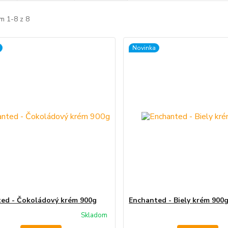
m 1-8 z 8
Novinka
ed - Čokoládový krém 900g
Enchanted - Biely krém 900
Skladom