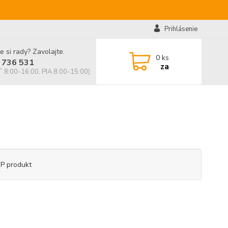
Prihlásenie
e si rady? Zavolajte.
0
ks
 736 531
za
 8:00-16:00, PIA 8:00-15:00)
P produkt