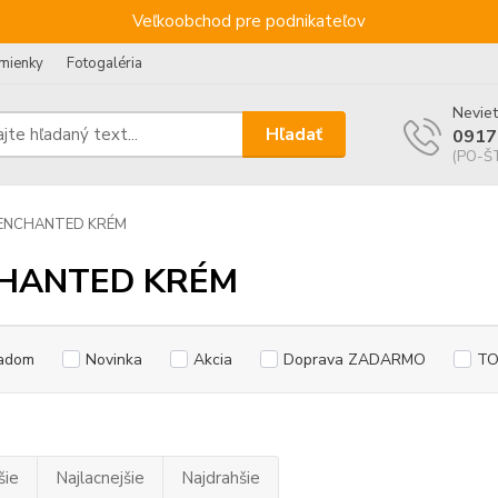
Veľkoobchod pre podnikateľov
mienky
Fotogaléria
Neviet
Hľadať
0917
(PO-ŠT
ENCHANTED KRÉM
HANTED KRÉM
adom
Novinka
Akcia
Doprava ZADARMO
TO
šie
Najlacnejšie
Najdrahšie