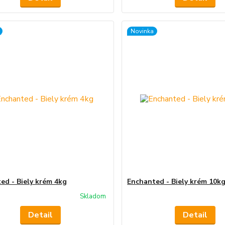
Novinka
ed - Biely krém 4kg
Enchanted - Biely krém 10k
Skladom
Detail
Detail