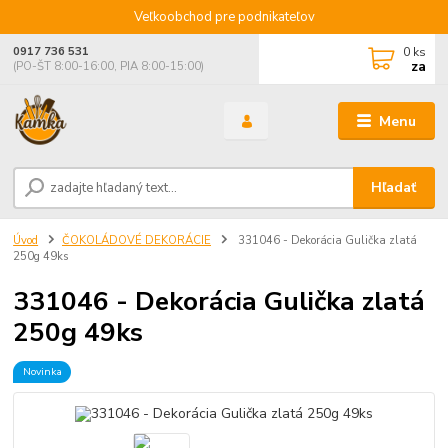
Veľkoobchod pre podnikateľov
0
ks
0917 736 531
za
(PO-ŠT 8:00-16:00, PIA 8:00-15:00)
Menu
Hľadať
Úvod
ČOKOLÁDOVÉ DEKORÁCIE
331046 - Dekorácia Gulička zlatá
250g 49ks
331046 - Dekorácia Gulička zlatá
250g 49ks
Novinka