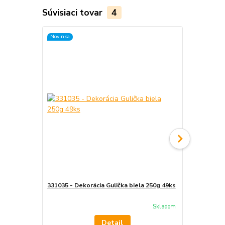
Súvisiaci tovar
4
Novinka
Novinka
331035 - Dekorácia Gulička biela 250g 49ks
331036 - Dek
Skladom
Detail