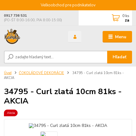
Veľkoobchod pre podnikateľov
0
ks
0917 736 531
za
(PO-ŠT 8:00-16:00, PIA 8:00-15:00)
Menu
Hľadať
Úvod
ČOKOLÁDOVÉ DEKORÁCIE
34795 - Curl zlatá 10cm 81ks -
AKCIA
34795 - Curl zlatá 10cm 81ks -
AKCIA
Akcia