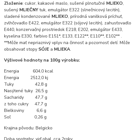
Zloženie
: cukor, kakaové maslo, sušené plnotučné
MLIEKO
,
sušený
MLIEČNY
tuk, emulgátor E322 (slnečnicový lecitín),
sladené kondenzované
MLIEKO
, prírodná vanilková príchuť,
zvlhčovadlo E422, emulgátor E322 (sójový lecitín), zahusťovadlo
E440, konzervačný prostriedok E218, E202, emulgátor E433,
kyselina E330, farbivo E151*, E133, E122**, E110**, E102** .
**Môže mať nepriaznivý vplyv na činnosť a pozornosť detí. Môže
obsahovať stopy
SÓJE
a
MLIEKA
.
Výživové hodnoty na 100g výrobku:
Energia 604,0 kcal
Energia 2512,0 kj
Tuky 42,8 g
Nasýtené tuky 26,5 g
Sacharidy 47,7 g
z toho cukry 47,7 g
Bielkoviny 6,6 g
Soľ 0,26 g
Krajina pôvodu: Belgicko
Doba spotreby: viď obal, cca 2roky