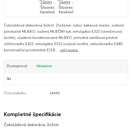
Čokoládová dekorácia 3x3cm. Zloženie: cukor, kakaové maslo, sušené
plnotučné MLIEKO, sušený MLIEČNY tuk, emulgátor E322 (slnečnicový
lecitín), sladené kondenzované MLIEKO, prírodná vanilková príchuť,
zvlhčovadlo E422, emulgátor E322 (sójový lecitín), zahusťovadlo E440,
konzervačný prostriedok E218, ...
celý popis
Dostupnosť
Skladom
/
ks
Číslo produktu:
24693
Kompletné špecifikácie
Čokoládová dekorácia 3x3cm.