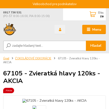
Veľkoobchod pre podnikateľov
0
ks
0917 736 531
za
(PO-ŠT 8:00-16:00, PIA 8:00-15:00)
Menu
Hľadať
Úvod
ČOKOLÁDOVÉ DEKORÁCIE
67105 - Zvieratká hlavy 120ks -
AKCIA
67105 - Zvieratká hlavy 120ks -
AKCIA
Akcia