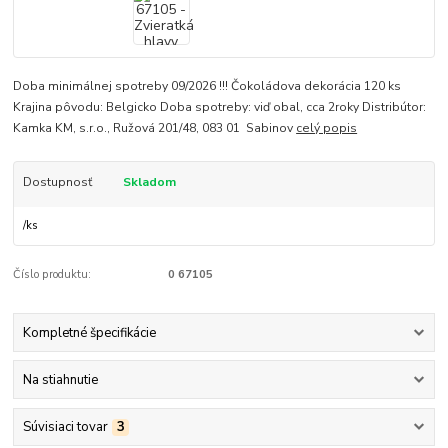
Doba minimálnej spotreby 09/2026 !!! Čokoládova dekorácia 120 ks
Krajina pôvodu: Belgicko Doba spotreby: viď obal, cca 2roky Distribútor:
Kamka KM, s.r.o., Ružová 201/48, 083 01 Sabinov
celý popis
Dostupnosť
Skladom
/
ks
Číslo produktu:
0 67105
Kompletné špecifikácie
Na stiahnutie
Súvisiaci tovar
3