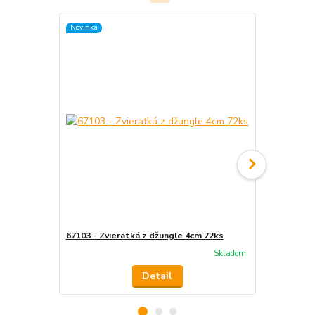
Novinka
Akcia
67103 - Zvieratká z džungle 4cm 72ks
14079 - Jes
Skladom
Detail