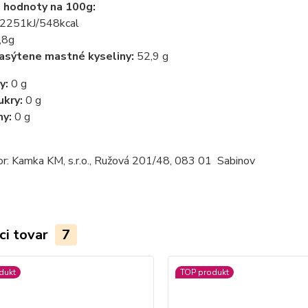
 hodnoty na 100g:
2251kJ/548kcal
,8g
asýtene mastné kyseliny:
52,9 g
y:
0 g
ukry:
0 g
ny:
0 g
or: Kamka KM, s.r.o., Ružová 201/48, 083 01 Sabinov
ci tovar
7
dukt
TOP produkt