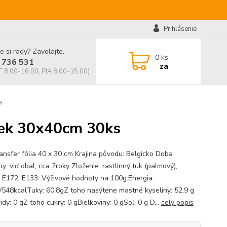
Prihlásenie
e si rady? Zavolajte.
0
ks
 736 531
za
 8:00-16:00, PIA 8:00-15:00)
s
ček 30x40cm 30ks
ansfer fólia 40 x 30 cm Krajina pôvodu: Belgicko Doba
y: viď obal, cca 2roky Zloženie: rastlinný tuk (palmový),
o E172, E133. Výživové hodnoty na 100g:Energia:
/548kcalTuky: 60,8gZ toho nasýtene mastné kyseliny: 52,9 g
dy: 0 gZ toho cukry: 0 gBielkoviny: 0 gSoľ: 0 g D...
celý popis