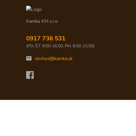
Kamka KM s.r.o.
0917 736 531
(PO-ŠT 8:00-16:00, PIA 8:00-15:00)
obchod@kamka.sk