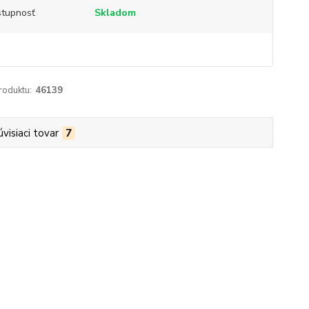
tupnosť
Skladom
roduktu:
46139
úvisiaci tovar
7