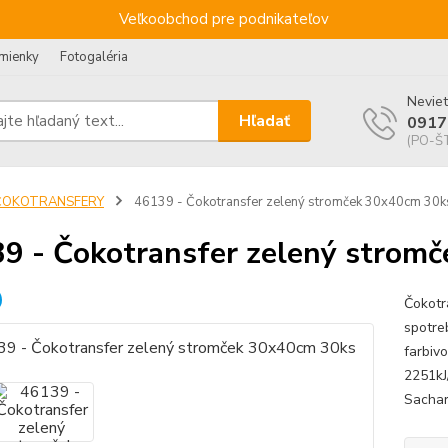
Veľkoobchod pre podnikateľov
mienky
Fotogaléria
Neviet
Hľadať
0917
(PO-ŠT
ČOKOTRANSFERY
46139 - Čokotransfer zelený stromček 30x40cm 30k
9 - Čokotransfer zelený strom
Čokotr
spotreb
farbiv
2251kJ
Sachari