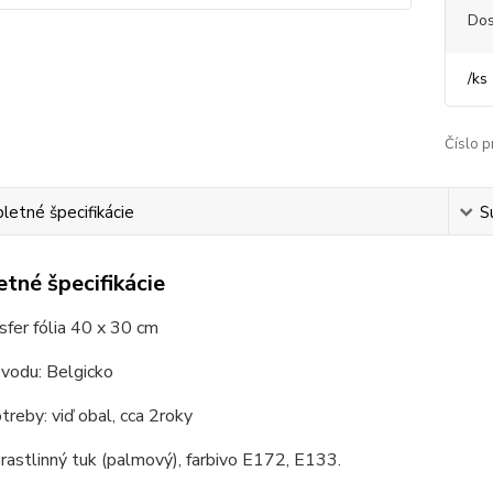
Dos
/
ks
Číslo p
etné špecifikácie
S
tné špecifikácie
fer fólia 40 x 30 cm
ôvodu: Belgicko
reby: viď obal, cca 2roky
 rastlinný tuk (palmový), farbivo E172, E133.