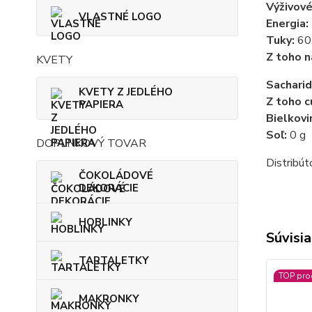
Výživové
VLASTNÉ LOGO
Energia:
Tuky:
60
Z toho n
KVETY
Sacharid
KVETY Z JEDLÉHO
Z toho c
PAPIERA
Bielkovi
Soľ:
0 g
DOPLNKOVÝ TOVAR
Distribút
ČOKOLÁDOVÉ
DEKORÁCIE
HOBLINKY
Súvisia
TARTALETKY
TOP pro
MAKRONKY