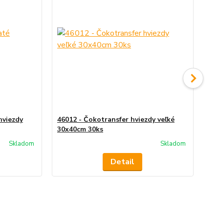
hviezdy
46012 - Čokotransfer hviezdy veľké
46
30x40cm 30ks
30
Skladom
Skladom
Detail