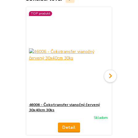
TOP produkt
TOP produkt
46006 - Čokotransfer vianočný červený
46008 - Čok
30x40cm 30ks
30x40cm 30
Skladom
Detail