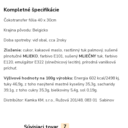
Kompletné špecifikácie
Čokotransfer fólia 40 x 30cm
Krajina pôvodu: Belgicko
Doba spotreby: viď obal, cca 2roky
Zloženie:
cukor, kakaové maslo, rastlinný tuk palmový, sušené
plnotučné
MLIEKO
, farbivo E101, sušený
MLIEČNY
tuk, farbivo
E120, emulgátor E322 (slnečnicový lecitín), prírodná vanilková
príchuť.
Výživové hodnoty na 100g výrobku:
Energia 602 kcal/2498 kj,
tuky 46,9g, z toho nasýtené mastné kyseliny 35,3g, sacharidy
39,1g, z toho cukry 35,3g, bielkoviny 5,4g, sol 0,19g.
Distribútor: Kamka KM, s.r.o., Ružová 201/48, 083 01 Sabinov
Súvisiaci tovar
7