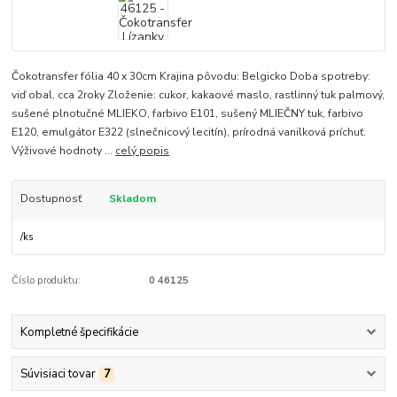
Čokotransfer fólia 40 x 30cm Krajina pôvodu: Belgicko Doba spotreby:
viď obal, cca 2roky Zloženie: cukor, kakaové maslo, rastlinný tuk palmový,
sušené plnotučné MLIEKO, farbivo E101, sušený MLIEČNY tuk, farbivo
E120, emulgátor E322 (slnečnicový lecitín), prírodná vanilková príchuť.
Výživové hodnoty ...
celý popis
Dostupnosť
Skladom
/
ks
Číslo produktu:
0 46125
Kompletné špecifikácie
Súvisiaci tovar
7