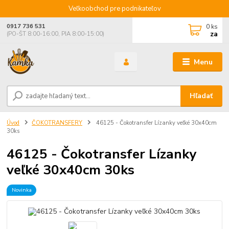
Veľkoobchod pre podnikateľov
0
ks
0917 736 531
za
(PO-ŠT 8:00-16:00, PIA 8:00-15:00)
Menu
Hľadať
Úvod
ČOKOTRANSFERY
46125 - Čokotransfer Lízanky veľké 30x40cm
30ks
46125 - Čokotransfer Lízanky
veľké 30x40cm 30ks
Novinka