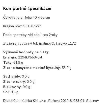
Kompletné špecifikácie
Čokotransfer fólia 40 x 30 cm
Krajina pôvodu: Belgicko
Doba spotreby: viď obal, cca 2roky
Zloženie: rastlinný tuk (palmový), farbivo E172.
Výživové hodnoty na 100g:
Energia:
2294kJ/558kcal
Tuky:
61,9 g
Z toho nasýtene mastné kyseliny:
53,9 g
Sacharidy:
0,0 g
Z toho cukry:
0,0 g
Bielkoviny:
0,0 g
Soľ:
0,0 g
Distribútor: Kamka KM, s.r.o., Ružová 201/48, 083 01 Sabinov