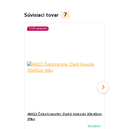
Súvisiaci tovar
7
TOP produkt
TOP produkt
46022 Čokotransfer Zlaté hviezdy 30x40cm
46008 - Čok
30ks
30x40cm 30
Skladom