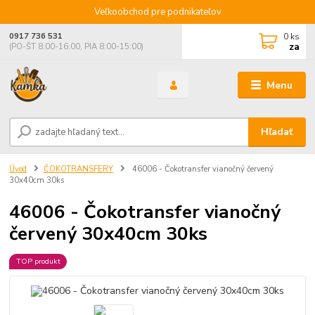
Veľkoobchod pre podnikateľov
0
ks
0917 736 531
za
(PO-ŠT 8:00-16:00, PIA 8:00-15:00)
Menu
Hľadať
Úvod
ČOKOTRANSFERY
46006 - Čokotransfer vianočný červený
30x40cm 30ks
46006 - Čokotransfer vianočný
červený 30x40cm 30ks
TOP produkt