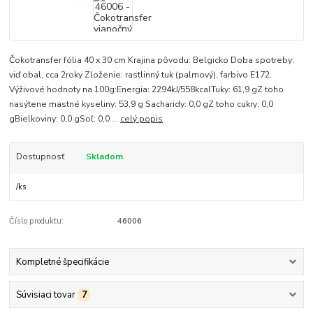
Čokotransfer fólia 40 x 30 cm Krajina pôvodu: Belgicko Doba spotreby:
viď obal, cca 2roky Zloženie: rastlinný tuk (palmový), farbivo E172.
Výživové hodnoty na 100g:Energia: 2294kJ/558kcalTuky: 61,9 gZ toho
nasýtene mastné kyseliny: 53,9 g Sacharidy: 0,0 gZ toho cukry: 0,0
gBielkoviny: 0,0 gSoľ: 0,0 ...
celý popis
Dostupnosť
Skladom
/
ks
Číslo produktu:
46006
Kompletné špecifikácie
Súvisiaci tovar
7