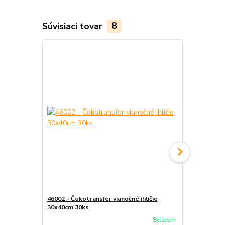
Súvisiaci tovar
8
TOP produkt
46002 - Čokotransfer vianočné ihličie
46022 Čokot
30x40cm 30ks
30ks
Skladom