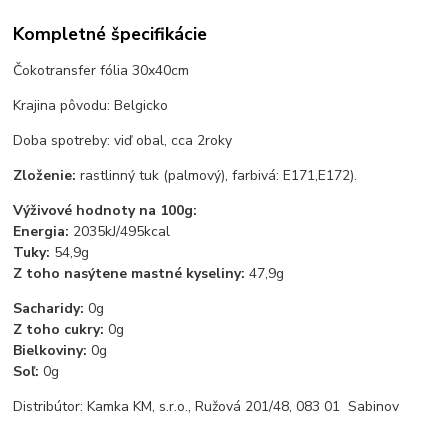
Kompletné špecifikácie
Čokotransfer fólia 30x40cm
Krajina pôvodu: Belgicko
Doba spotreby: viď obal, cca 2roky
Zloženie:
rastlinný tuk (palmový), farbivá: E171,E172).
Výživové hodnoty na 100g:
Energia:
2035kJ/495kcal
Tuky:
54,9g
Z toho nasýtene mastné kyseliny:
47,9g
Sacharidy:
0g
Z toho cukry:
0g
Bielkoviny:
0g
Soľ:
0g
Distribútor: Kamka KM, s.r.o., Ružová 201/48, 083 01 Sabinov