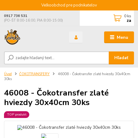
Veľkoobchod pre podnikateľov
0
ks
0917 736 531
za
(PO-ŠT 8:00-16:00, PIA 8:00-15:00)
Menu
Hľadať
Úvod
ČOKOTRANSFERY
46008 - Čokotransfer zlaté hviezdy 30x40cm
30ks
46008 - Čokotransfer zlaté
hviezdy 30x40cm 30ks
TOP produkt