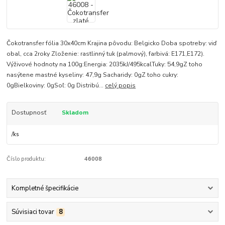
Čokotransfer fólia 30x40cm Krajina pôvodu: Belgicko Doba spotreby: viď
obal, cca 2roky Zloženie: rastlinný tuk (palmový), farbivá: E171,E172).
Výživové hodnoty na 100g:Energia: 2035kJ/495kcalTuky: 54,9gZ toho
nasýtene mastné kyseliny: 47,9g Sacharidy: 0gZ toho cukry:
0gBielkoviny: 0gSoľ: 0g Distribú...
celý popis
Dostupnosť
Skladom
/
ks
Číslo produktu:
46008
Kompletné špecifikácie
Súvisiaci tovar
8