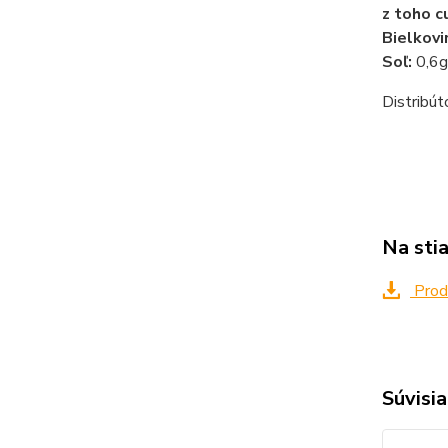
z toho c
Bielkovi
Soľ:
0,6g
Distribút
Na sti
Produ
Súvisia