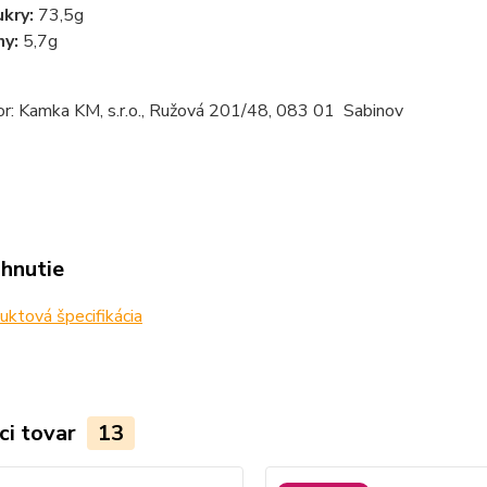
ukry:
73,5g
ny:
5,7g
or: Kamka KM, s.r.o., Ružová 201/48, 083 01 Sabinov
ahnutie
ktová špecifikácia
ci tovar
13