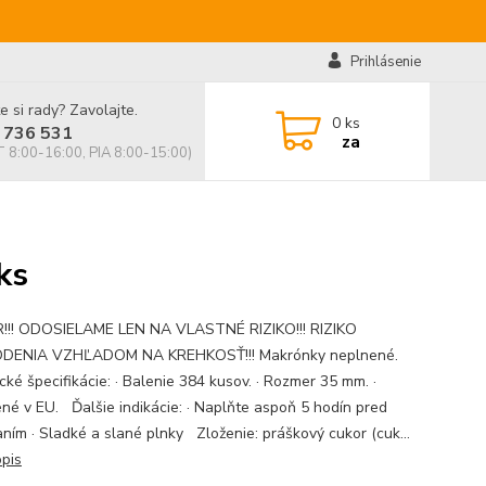
Prihlásenie
e si rady? Zavolajte.
0
ks
 736 531
za
 8:00-16:00, PIA 8:00-15:00)
ks
!! ODOSIELAME LEN NA VLASTNÉ RIZIKO!!! RIZIKO
DENIA VZHĽADOM NA KREHKOSŤ!!! Makrónky neplnené.
cké špecifikácie: · Balenie 384 kusov. · Rozmer 35 mm. ·
né v EU. Ďalšie indikácie: · Naplňte aspoň 5 hodín pred
ním · Sladké a slané plnky Zloženie: práškový cukor (cuk...
opis