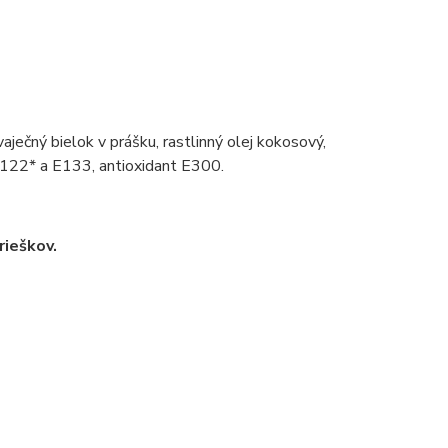
aječný bielok v prášku, rastlinný olej kokosový,
 E122* a E133, antioxidant E300.
rieškov.