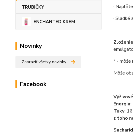
· Naplňt
TRUBIČKY
·
Sladké a
ENCHANTED KRÉM
Zloženie
Novinky
emulgáto
* -
môže m
Zobraziť všetky novinky
Môže obs
Facebook
Výživové
Energia:
Tuky:
16
z toho n
Sacharid