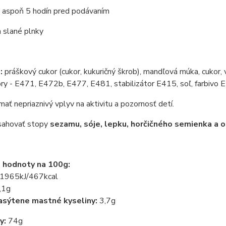
e aspoň 5 hodín pred podávaním
 slané plnky
:
práškový cukor (cukor, kukuričný škrob), mandľová múka, cukor, v
ry - E471, E472b, E477, E481, stabilizátor E415, soľ, farbivo
ať nepriaznivý vplyv na aktivitu a pozornosť detí.
ahovať stopy
sezamu, sóje, lepku, horčičného semienka a o
 hodnoty na 100g:
1965kJ/467kcal
,1g
asýtene mastné kyseliny:
3,7g
y:
74g