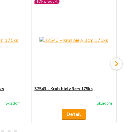
TOP produkt
TO
No
ks
32543 - Kruh biely 3cm 175ks
22
Skladom
Skladom
Detail