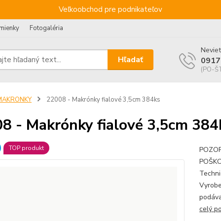
Veľkoobchod pre podnikateľov
mienky
Fotogaléria
Neviet
Hľadať
0917
(PO-ŠT
MAKRONKY
22008 - Makrónky fialové 3,5cm 384ks
8 - Makrónky fialové 3,5cm 384
TOP produkt
POZOR!
POŠKO
Techni
Vyrobe
podáva
celý p