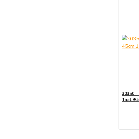
30350 -
1bal./5