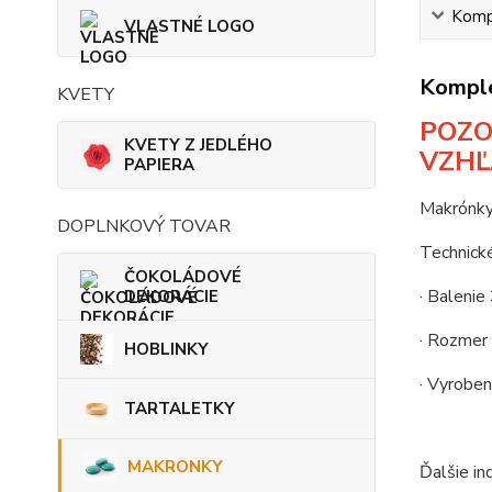
Kompl
VLASTNÉ LOGO
Komple
KVETY
POZO
KVETY Z JEDLÉHO
VZHĽ
PAPIERA
Makrónky
DOPLNKOVÝ TOVAR
Technické
ČOKOLÁDOVÉ
· Balenie
DEKORÁCIE
· Rozmer
HOBLINKY
· Vyroben
TARTALETKY
MAKRONKY
Ďalšie ind