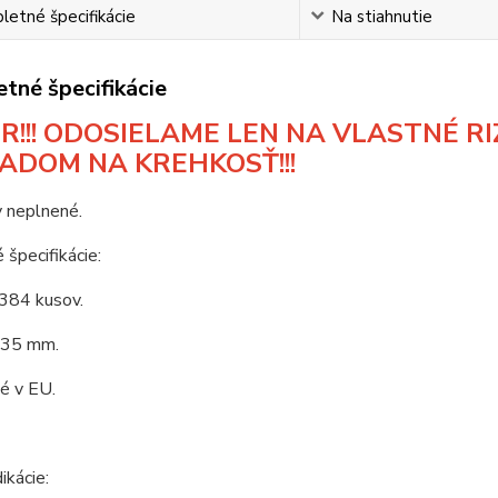
etné špecifikácie
Na stiahnutie
tné špecifikácie
R!!! ODOSIELAME LEN NA VLASTNÉ RIZ
ADOM NA KREHKOSŤ!!!
 neplnené.
 špecifikácie:
 384 kusov.
 35 mm.
é v EU.
ikácie: