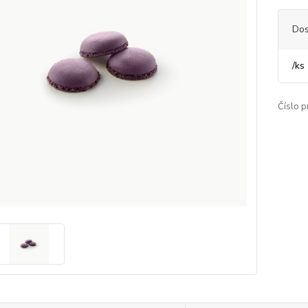
Dos
/
ks
Číslo p