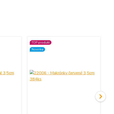
TOP produkt
TO
Novinka
No