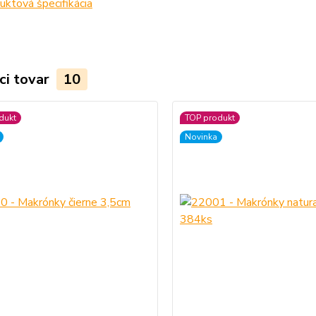
ktová špecifikácia
ci tovar
10
dukt
TOP produkt
Novinka