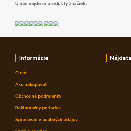
U nás najdete produkty značiek.
Informácie
Nájdete
O nás
Ako nakupovať
Obchodné podmienky
Reklamačný poriadok.
Spracovanie osobných údajov.