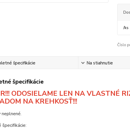
Dos
/
ks
Číslo p
etné špecifikácie
Na stiahnutie
tné špecifikácie
R!!! ODOSIELAME LEN NA VLASTNÉ RIZ
ADOM NA KREHKOSŤ!!!
 neplnené.
 špecifikácie: