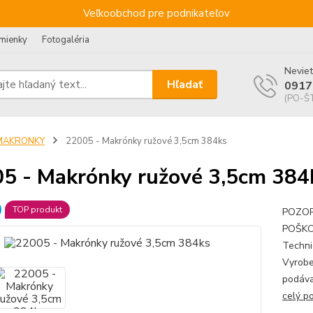
Veľkoobchod pre podnikateľov
mienky
Fotogaléria
Neviet
Hľadať
0917
(PO-ŠT
MAKRONKY
22005 - Makrónky ružové 3,5cm 384ks
5 - Makrónky ružové 3,5cm 384
TOP produkt
POZOR!
POŠKO
Techni
Vyrobe
podáva
celý p