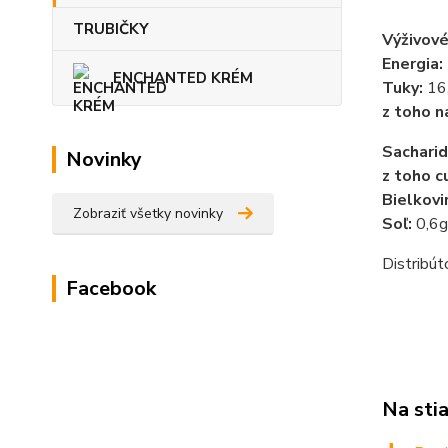
TRUBIČKY
Výživové
Energia:
ENCHANTED KRÉM
Tuky:
16
z toho n
Sacharid
Novinky
z toho c
Bielkovi
Zobraziť všetky novinky
Soľ:
0,6g
Distribút
Facebook
Na sti