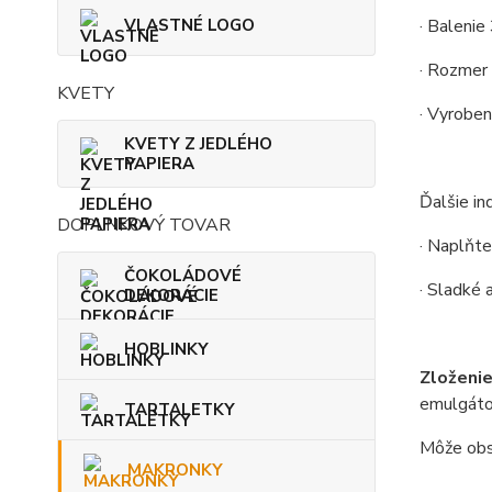
VLASTNÉ LOGO
· Balenie
· Rozmer
KVETY
· Vyroben
KVETY Z JEDLÉHO
PAPIERA
Ďalšie ind
DOPLNKOVÝ TOVAR
· Naplňt
ČOKOLÁDOVÉ
·
Sladké a
DEKORÁCIE
HOBLINKY
Zloženie
emulgátor
TARTALETKY
Môže obs
MAKRONKY