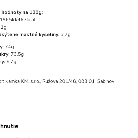
 hodnoty na 100g:
1965kJ/467kcal
,1g
asýtene mastné kyseliny:
3,7g
y:
74g
ukry:
73,5g
ny:
5,7g
or: Kamka KM, s.r.o., Ružová 201/48, 083 01 Sabinov
ahnutie