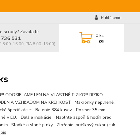
Prihlásenie
e si rady? Zavolajte.
0
ks
 736 531
za
 8:00-16:00, PIA 8:00-15:00)
ks
!! ODOSIELAME LEN NA VLASTNÉ RIZIKO!!! RIZIKO
DENIA VZHĽADOM NA KREHKOSŤ!!! Makrónky neplnené.
cké špecifikácie: · Balenie 384 kusov. · Rozmer 35 mm. ·
né v EU. Ďalšie indikácie: · Naplňte aspoň 5 hodín pred
ním · Sladké a slané plnky Zloženie: práškový cukor (cuk...
opis