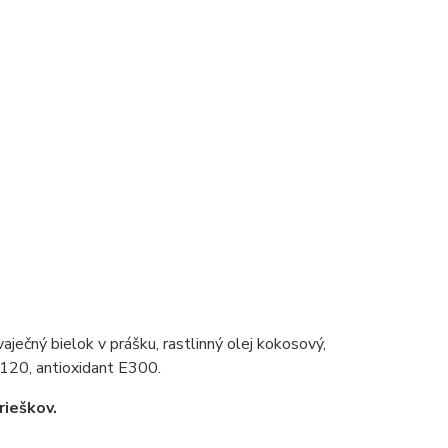
aječný bielok v prášku, rastlinný olej kokosový,
E120, antioxidant E300.
rieškov.