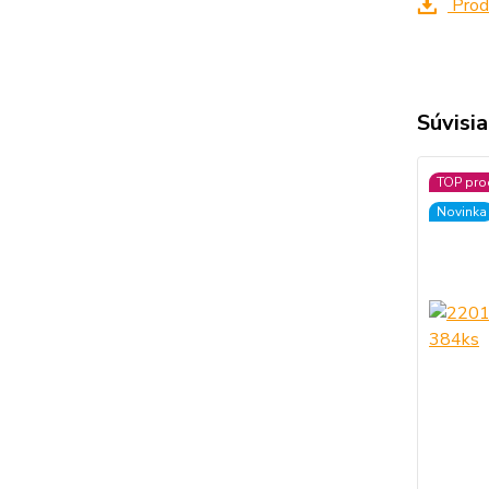
Produ
Súvisia
TOP pro
Novinka