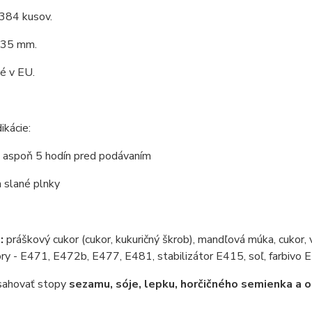
 384 kusov.
 35 mm.
é v EU.
ikácie:
e aspoň 5 hodín pred podávaním
 slané plnky
:
práškový cukor (cukor, kukuričný škrob), mandľová múka, cukor, v
y - E471, E472b, E477, E481, stabilizátor E415, soľ, farbivo 
ahovať stopy
sezamu, sóje, lepku, horčičného semienka a o