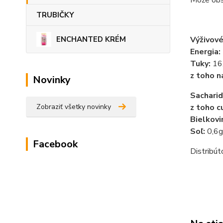
Môže obs
TRUBIČKY
ENCHANTED KRÉM
Výživové
Energia:
Tuky:
16
z toho n
Novinky
Sacharid
Zobraziť všetky novinky
z toho c
Bielkovi
Soľ:
0,6g
Facebook
Distribút