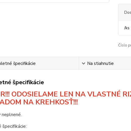
Dos
/
ks
Číslo p
etné špecifikácie
Na stiahnutie
tné špecifikácie
R!!! ODOSIELAME LEN NA VLASTNÉ RIZ
ADOM NA KREHKOSŤ!!!
 neplnené.
 špecifikácie: