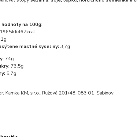
ahovať stopy
sezamu, sóje, lepku, horčičného semienka a o
 hodnoty na 100g:
1965kJ/467kcal
,1g
asýtene mastné kyseliny:
3,7g
y:
74g
ukry:
73,5g
ny:
5,7g
or: Kamka KM, s.r.o., Ružová 201/48, 083 01 Sabinov