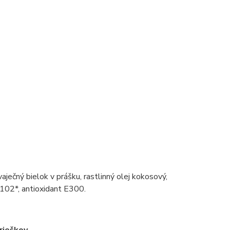
aječný bielok v prášku, rastlinný olej kokosový,
E102*, antioxidant E300.