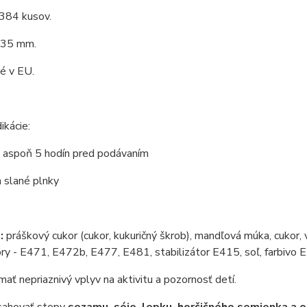
 384 kusov.
 35 mm.
é v EU.
ikácie:
e aspoň 5 hodín pred podávaním
 slané plnky
:
práškový cukor (cukor, kukuričný škrob), mandľová múka, cukor, v
y - E471, E472b, E477, E481, stabilizátor E415, soľ, farbivo 
ať nepriaznivý vplyv na aktivitu a pozornosť detí.