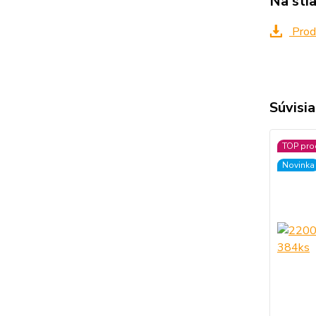
Na sti
Produ
Súvisia
TOP pro
Novinka