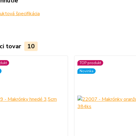
ahnutie
ktová špecifikácia
ci tovar
10
dukt
TOP produkt
Novinka