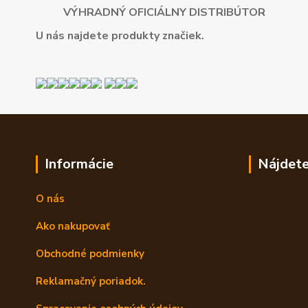
VÝHRADNÝ OFICIÁLNY DISTRIBÚTOR
U nás najdete produkty značiek.
Informácie
Nájdete
O nás
Ako nakupovať
Obchodné podmienky
Reklamačný poriadok.