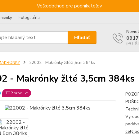
Veľkoobchod pre podnikateľov
mienky
Fotogaléria
Neviet
Hľadať
0917
(PO-ŠT
MAKRONKY
22002 - Makrónky žlté 3,5cm 384ks
2 - Makrónky žlté 3,5cm 384ks
TOP produkt
POZOR!
POŠKO
Techni
Vyrobe
podáva
celý p