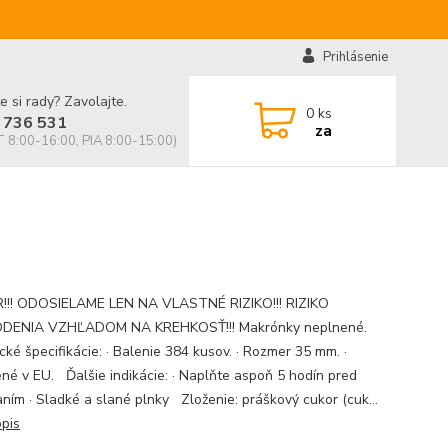
Prihlásenie
e si rady? Zavolajte.
0
ks
 736 531
za
 8:00-16:00, PIA 8:00-15:00)
!! ODOSIELAME LEN NA VLASTNÉ RIZIKO!!! RIZIKO
DENIA VZHĽADOM NA KREHKOSŤ!!! Makrónky neplnené.
cké špecifikácie: · Balenie 384 kusov. · Rozmer 35 mm. ·
né v EU. Ďalšie indikácie: · Naplňte aspoň 5 hodín pred
ním · Sladké a slané plnky Zloženie: práškový cukor (cuk...
opis