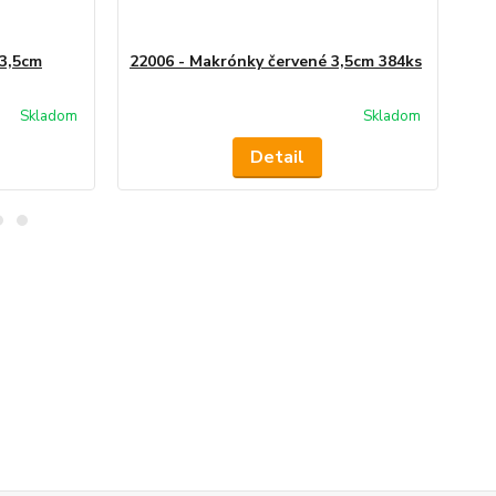
 3,5cm
22006 - Makrónky červené 3,5cm 384ks
22
Skladom
Skladom
Detail