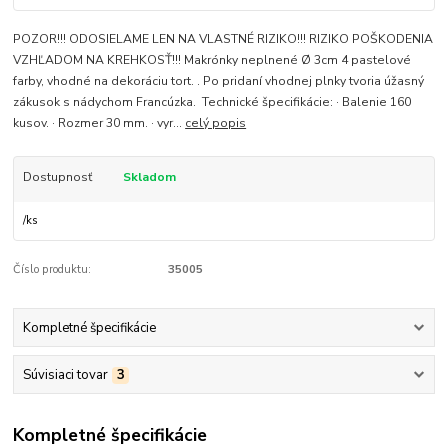
POZOR!!! ODOSIELAME LEN NA VLASTNÉ RIZIKO!!! RIZIKO POŠKODENIA
VZHĽADOM NA KREHKOSŤ!!! Makrónky neplnené Ø 3cm 4 pastelové
farby, vhodné na dekoráciu tort. . Po pridaní vhodnej plnky tvoria úžasný
zákusok s nádychom Francúzka. Technické špecifikácie: · Balenie 160
kusov. · Rozmer 30 mm. · vyr...
celý popis
Dostupnosť
Skladom
/
ks
Číslo produktu:
35005
Kompletné špecifikácie
Súvisiaci tovar
3
Kompletné špecifikácie