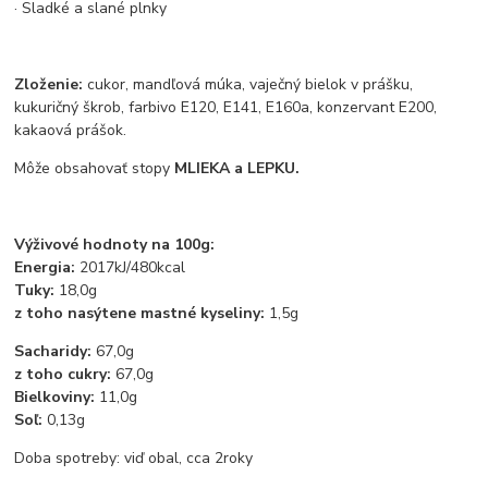
·
Sladké a slané plnky
Zloženie:
cukor, mandľová múka, vaječný bielok v prášku,
kukuričný škrob, farbivo E120, E141, E160a, konzervant E200,
kakaová prášok.
Môže obsahovať stopy
MLIEKA a LEPKU.
Výživové hodnoty na 100g:
Energia:
2017kJ/480kcal
Tuky:
18,0g
z toho nasýtene mastné kyseliny:
1,5g
Sacharidy:
67,0g
z toho cukry:
67,0g
Bielkoviny:
11,0g
Soľ:
0,13g
Doba spotreby: viď obal, cca 2roky