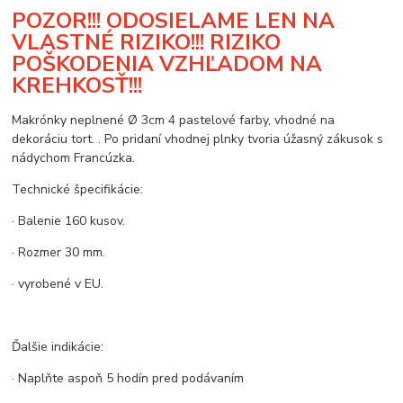
POZOR!!! ODOSIELAME LEN NA
VLASTNÉ RIZIKO!!! RIZIKO
POŠKODENIA VZHĽADOM NA
KREHKOSŤ!!!
Makrónky neplnené Ø 3cm 4 pastelové farby, vhodné na
dekoráciu tort. . Po pridaní vhodnej plnky tvoria úžasný zákusok s
nádychom Francúzka.
Technické špecifikácie:
· Balenie 160 kusov.
· Rozmer 30 mm.
· vyrobené v EU.
Ďalšie indikácie:
· Naplňte aspoň 5 hodín pred podávaním