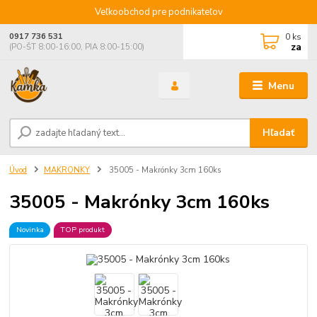
Veľkoobchod pre podnikateľov
0
ks
0917 736 531
za
(PO-ŠT 8:00-16:00, PIA 8:00-15:00)
Menu
Hľadať
Úvod
MAKRONKY
35005 - Makrónky 3cm 160ks
35005 - Makrónky 3cm 160ks
Novinka
TOP produkt