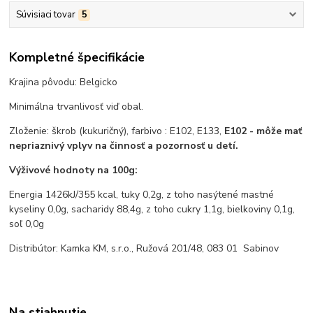
Súvisiaci tovar
5
Kompletné špecifikácie
Krajina pôvodu: Belgicko
Minimálna trvanlivosť viď obal.
Zloženie: škrob (kukuričný), farbivo : E102, E133,
E102 - môže mať
nepriaznivý vplyv na činnosť a pozornosť u detí.
Výživové hodnoty na 100g:
Energia 1426kJ/355 kcal, tuky 0,2g, z toho nasýtené mastné
kyseliny 0,0g, sacharidy 88,4g, z toho cukry 1,1g, bielkoviny 0,1g,
soľ 0,0g
Distribútor: Kamka KM, s.r.o., Ružová 201/48, 083 01 Sabinov
Na stiahnutie