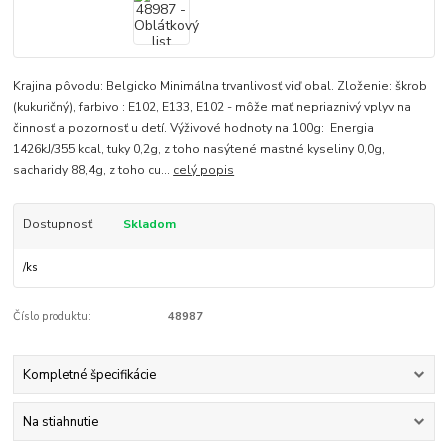
Krajina pôvodu: Belgicko Minimálna trvanlivosť viď obal. Zloženie: škrob
(kukuričný), farbivo : E102, E133, E102 - môže mať nepriaznivý vplyv na
činnosť a pozornosť u detí. Výživové hodnoty na 100g: Energia
1426kJ/355 kcal, tuky 0,2g, z toho nasýtené mastné kyseliny 0,0g,
sacharidy 88,4g, z toho cu...
celý popis
Dostupnosť
Skladom
/
ks
Číslo produktu:
48987
Kompletné špecifikácie
Na stiahnutie