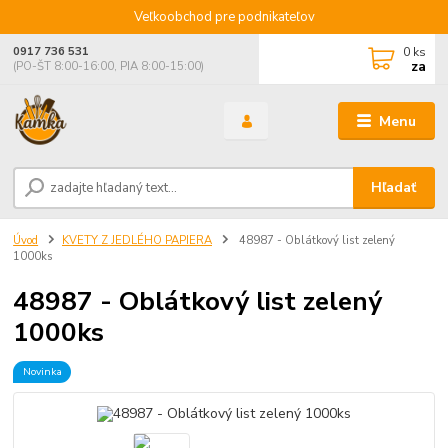
Veľkoobchod pre podnikateľov
0
ks
0917 736 531
za
(PO-ŠT 8:00-16:00, PIA 8:00-15:00)
Menu
Hľadať
Úvod
KVETY Z JEDLÉHO PAPIERA
48987 - Oblátkový list zelený
1000ks
48987 - Oblátkový list zelený
1000ks
Novinka