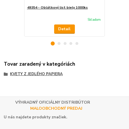
49354 - Oblátkový list biely 1000ks
18331 - Líst
balení)
Skladom
Detail
Tovar zaradený v kategóriách
KVETY Z JEDLÉHO PAPIERA
VÝHRADNÝ OFICIÁLNY DISTRIBÚTOR
MALOOBCHODNÝ PREDAJ
U nás najdete produkty značiek.