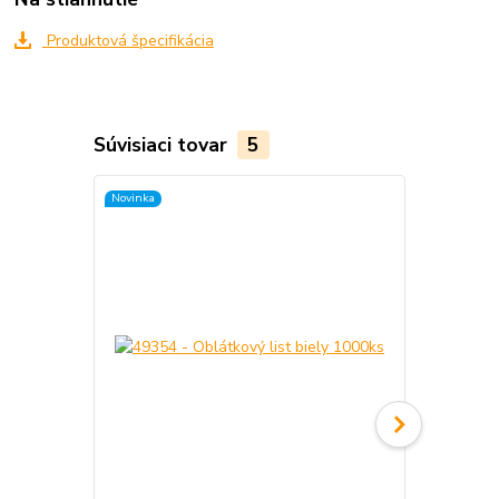
Produktová špecifikácia
Súvisiaci tovar
5
Novinka
Novinka