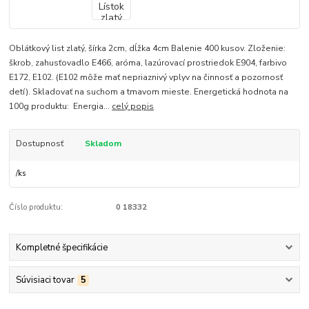
Oblátkový list zlatý, šírka 2cm, dĺžka 4cm Balenie 400 kusov. Zloženie:
škrob, zahusťovadlo E466, aróma, lazúrovací prostriedok E904, farbivo
E172, E102. (E102 môže mať nepriaznivý vplyv na činnosť a pozornosť
detí). Skladovať na suchom a tmavom mieste. Energetická hodnota na
100g produktu: Energia...
celý popis
Dostupnosť
Skladom
/
ks
Číslo produktu:
0 18332
Kompletné špecifikácie
Súvisiaci tovar
5