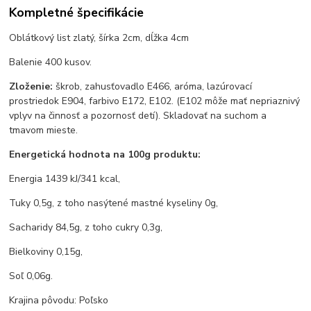
Kompletné špecifikácie
Oblátkový list zlatý, šírka 2cm, dĺžka 4cm
Balenie 400 kusov.
Zloženie:
škrob, zahusťovadlo E466, aróma, lazúrovací
prostriedok E904, farbivo E172, E102. (E102 môže mať nepriaznivý
vplyv na činnosť a pozornosť detí). Skladovať na suchom a
tmavom mieste.
Energetická hodnota na 100g produktu:
Energia 1439 kJ/341 kcal,
Tuky 0,5g, z toho nasýtené mastné kyseliny 0g,
Sacharidy 84,5g, z toho cukry 0,3g,
Bielkoviny 0,15g,
Soľ 0,06g.
Krajina pôvodu: Poľsko