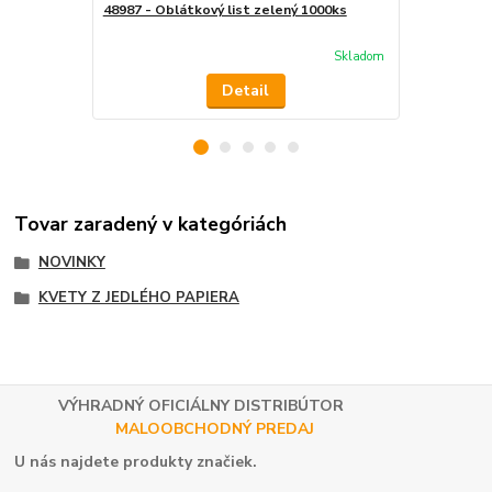
48987 - Oblátkový list zelený 1000ks
49354 - Oblá
Skladom
Detail
Tovar zaradený v kategóriách
NOVINKY
KVETY Z JEDLÉHO PAPIERA
VÝHRADNÝ OFICIÁLNY DISTRIBÚTOR
MALOOBCHODNÝ PREDAJ
U nás najdete produkty značiek.