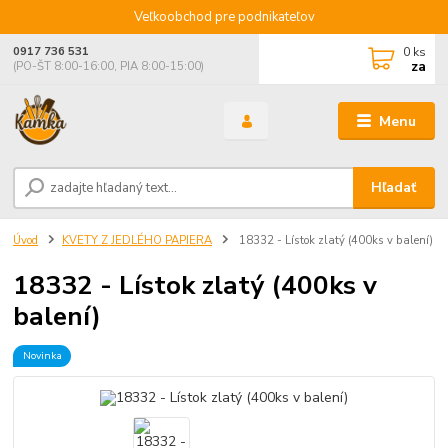
Veľkoobchod pre podnikateľov
0
ks
0917 736 531
za
(PO-ŠT 8:00-16:00, PIA 8:00-15:00)
Menu
Hľadať
Úvod
KVETY Z JEDLÉHO PAPIERA
18332 - Lístok zlatý (400ks v balení)
18332 - Lístok zlatý (400ks v
balení)
Novinka