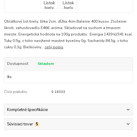
Oblátkový list biely, šírka 2cm, dĺžka 4cm Balenie 400 kusov. Zloženie:
škrob, zahusťovadlo E466, aróma. Skladovať na suchom a tmavom
mieste. Energetická hodnota na 100g produktu: Energia 1439 kJ/341 kcal,
Tuky 0,5g, z toho nasýtené mastné kyseliny 0g, Sacharidy 84,5g, z toho
cukry 0,3g, Bielkoviny...
celý popis
Dostupnosť
Skladom
/
ks
Číslo produktu:
0 18333
Kompletné špecifikácie
Súvisiaci tovar
5