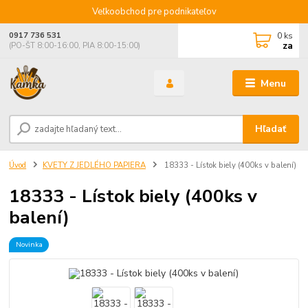
Veľkoobchod pre podnikateľov
0
ks
0917 736 531
za
(PO-ŠT 8:00-16:00, PIA 8:00-15:00)
Menu
Hľadať
Úvod
KVETY Z JEDLÉHO PAPIERA
18333 - Lístok biely (400ks v balení)
18333 - Lístok biely (400ks v
balení)
Novinka