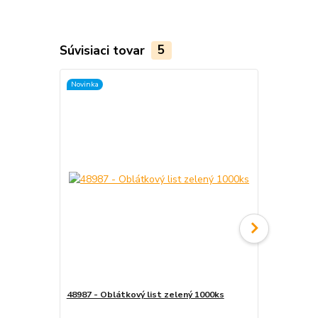
Súvisiaci tovar
5
Novinka
Novinka
48987 - Oblátkový list zelený 1000ks
49354 - Oblá