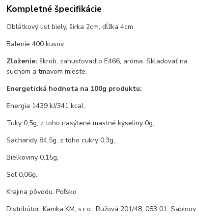
Kompletné špecifikácie
Oblátkový list biely, šírka 2cm, dĺžka 4cm
Balenie 400 kusov.
Zloženie:
škrob, zahusťovadlo E466, aróma. Skladovať na
suchom a tmavom mieste.
Energetická hodnota na 100g produktu:
Energia 1439 kJ/341 kcal,
Tuky 0,5g, z toho nasýtené mastné kyseliny 0g,
Sacharidy 84,5g, z toho cukry 0,3g,
Bielkoviny 0,15g,
Soľ 0,06g.
Krajina pôvodu: Poľsko
Distribútor: Kamka KM, s.r.o., Ružová 201/48, 083 01 Sabinov