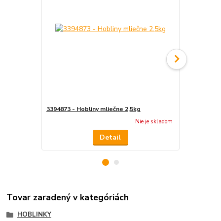
3394873 - Hobliny mliečne 2,5kg
3394871 - H
Nie je skladom
Detail
Tovar zaradený v kategóriách
HOBLINKY