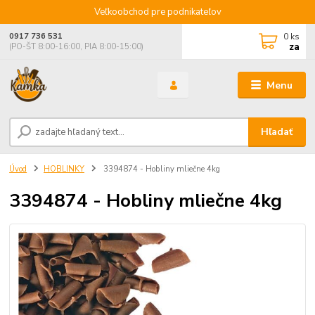
Veľkoobchod pre podnikateľov
0
ks
0917 736 531
za
(PO-ŠT 8:00-16:00, PIA 8:00-15:00)
Menu
Hľadať
Úvod
HOBLINKY
3394874 - Hobliny mliečne 4kg
3394874 - Hobliny mliečne 4kg