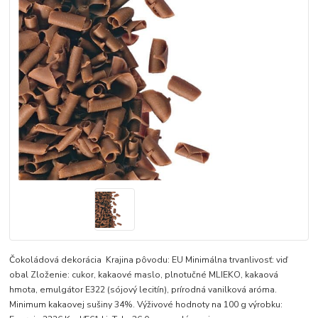
Čokoládová dekorácia Krajina pôvodu: EU Minimálna trvanlivosť: viď
obal Zloženie: cukor, kakaové maslo, plnotučné MLIEKO, kakaová
hmota, emulgátor E322 (sójový lecitín), prírodná vanilková aróma.
Minimum kakaovej sušiny 34%. Výživové hodnoty na 100 g výrobku: