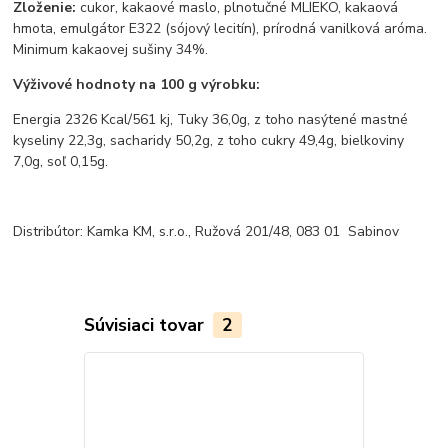
Zloženie:
cukor, kakaové maslo, plnotučné MLIEKO, kakaová
hmota, emulgátor E322 (sójový lecitín), prírodná vanilková aróma.
Minimum kakaovej sušiny 34%.
Výživové hodnoty na 100 g výrobku:
Energia 2326 Kcal/561 kj, Tuky 36,0g, z toho nasýtené mastné
kyseliny 22,3g, sacharidy 50,2g, z toho cukry 49,4g, bielkoviny
7,0g, soľ 0,15g.
Distribútor: Kamka KM, s.r.o., Ružová 201/48, 083 01 Sabinov
Súvisiaci tovar
2