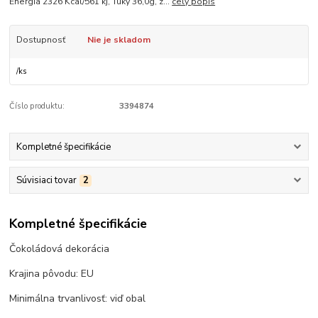
Energia 2326 Kcal/561 kj, Tuky 36,0g, z...
celý popis
Dostupnosť
Nie je skladom
/
ks
Číslo produktu:
3394874
Kompletné špecifikácie
Súvisiaci tovar
2
Kompletné špecifikácie
Čokoládová dekorácia
Krajina pôvodu: EU
Minimálna trvanlivosť: viď obal