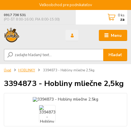
Veľkoobchod pre podnikateľov
0
ks
0917 736 531
za
(PO-ŠT 8:00-16:00, PIA 8:00-15:00)
Menu
Hľadať
Úvod
HOBLINKY
3394873 - Hobliny mliečne 2,5kg
3394873 - Hobliny mliečne 2,5kg