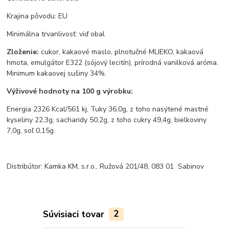
Krajina pôvodu: EU
Minimálna trvanlivosť: viď obal
Zloženie:
cukor, kakaové maslo, plnotučné MLIEKO, kakaová
hmota, emulgátor E322 (sójový lecitín), prírodná vanilková aróma.
Minimum kakaovej sušiny 34%.
Výživové hodnoty na 100 g výrobku:
Energia 2326 Kcal/561 kj, Tuky 36,0g, z toho nasýtené mastné
kyseliny 22,3g, sacharidy 50,2g, z toho cukry 49,4g, bielkoviny
7,0g, soľ 0,15g.
Distribútor: Kamka KM, s.r.o., Ružová 201/48, 083 01 Sabinov
Súvisiaci tovar
2