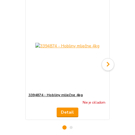
3394874 - Hobliny mliečne 4kg
3394871 - H
Nie je skladom
Detail