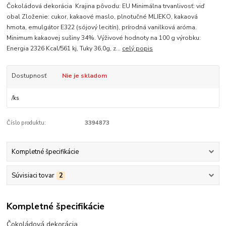
Čokoládová dekorácia Krajina pôvodu: EU Minimálna trvanlivosť: viď
obal Zloženie: cukor, kakaové maslo, plnotučné MLIEKO, kakaová
hmota, emulgátor E322 (sójový lecitín), prírodná vanilková aróma.
Minimum kakaovej sušiny 34%. Výživové hodnoty na 100 g výrobku:
Energia 2326 Kcal/561 kj, Tuky 36,0g, z...
celý popis
Dostupnosť
Nie je skladom
/
ks
Číslo produktu:
3394873
Kompletné špecifikácie
Súvisiaci tovar
2
Kompletné špecifikácie
Čokoládová dekorácia