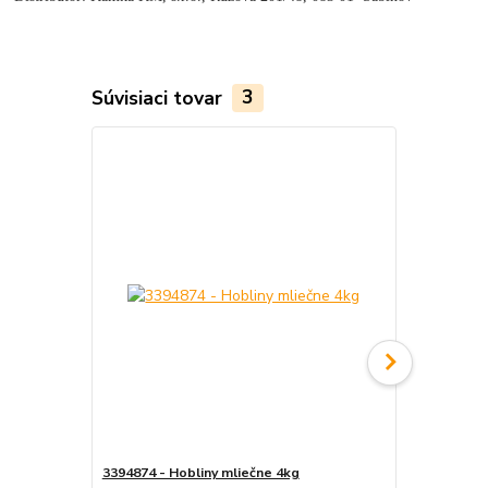
Súvisiaci tovar
3
3394874 - Hobliny mliečne 4kg
3394873 - Ho