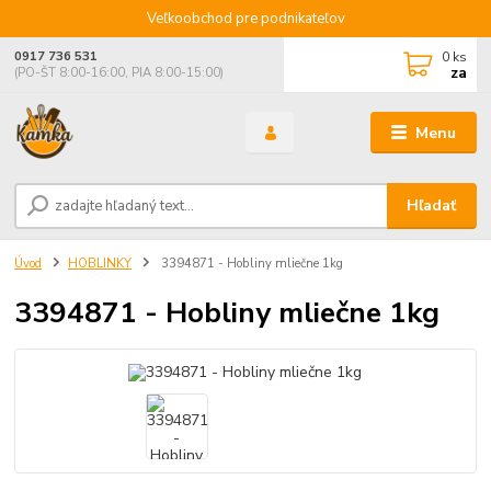
Veľkoobchod pre podnikateľov
0
ks
0917 736 531
za
(PO-ŠT 8:00-16:00, PIA 8:00-15:00)
Menu
Hľadať
Úvod
HOBLINKY
3394871 - Hobliny mliečne 1kg
3394871 - Hobliny mliečne 1kg