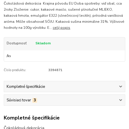
Čokoládová dekorácia Krajina pôvodu EU Doba spotreby: viď obal, cca
2roky Zloženie: cukor, kakaové maslo, sušené plnotučné MLIEKO,
kakaová hmota, emulgátor E322 (slnečnicový lecitín), prírodná vanilková
aróma. Môže obsahovať SÓJU. Kakaová sušina minimálne 31%. Výživové
hodnoty na 100g výrobku: E...
celý popis
Dostupnosť
Skladom
/
ks
Číslo produktu:
3394871
Kompletné špecifikácie
Súvisiaci tovar
3
Kompletné špecifikácie
Čokoládová dekorácia