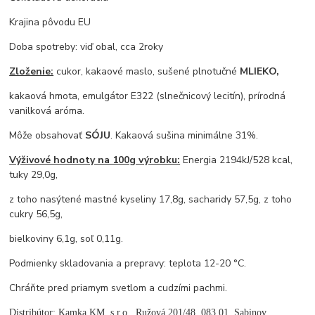
Krajina pôvodu EU
Doba spotreby: viď obal, cca 2roky
Zloženie:
cukor, kakaové maslo, sušené plnotučné
MLIEKO,
kakaová hmota, emulgátor E322 (slnečnicový lecitín), prírodná
vanilková aróma.
Môže obsahovať
SÓJU
. Kakaová sušina minimálne 31%.
Výživové hodnoty na 100g výrobku:
Energia 2194kJ/528 kcal,
tuky 29,0g,
z toho nasýtené mastné kyseliny 17,8g, sacharidy 57,5g, z toho
cukry 56,5g,
bielkoviny 6,1g, soľ 0,11g.
Podmienky skladovania a prepravy: teplota 12-20 °C.
Chráňte pred priamym svetlom a cudzími pachmi.
Distribútor: Kamka KM, s.r.o., Ružová 201/48, 083 01 Sabinov