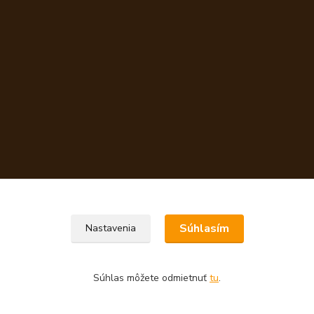
Súhlasím
Nastavenia
Súhlas môžete odmietnuť
tu
.