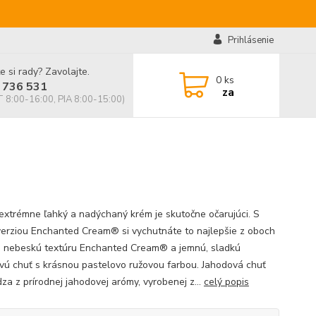
Prihlásenie
e si rady? Zavolajte.
0
ks
 736 531
za
 8:00-16:00, PIA 8:00-15:00)
extrémne ľahký a nadýchaný krém je skutočne očarujúci. S
verziou Enchanted Cream® si vychutnáte to najlepšie z oboch
: nebeskú textúru Enchanted Cream® a jemnú, sladkú
vú chuť s krásnou pastelovo ružovou farbou. Jahodová chuť
za z prírodnej jahodovej arómy, vyrobenej z...
celý popis