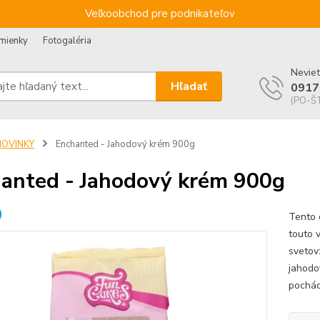
Veľkoobchod pre podnikateľov
mienky
Fotogaléria
Neviet
Hľadať
0917
(PO-ŠT
NOVINKY
Enchanted - Jahodový krém 900g
anted - Jahodový krém 900g
Tento 
touto 
svetov
jahodo
pochád