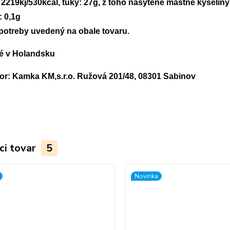
 2219kj/530kcal, tuky: 27g, z toho nasýtené mastné kyseliny:
: 0,1g
otreby uvedený na obale tovaru.
é v Holandsku
tor: Kamka KM,s.r.o. Ružová 201/48, 08301 Sabinov
ci tovar
5
Novinka