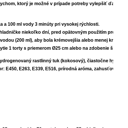
chom, ktorý je možné v prípade potreby vylepšiť ďalšími 
a 100 ml vody 3 minúty pri vysokej rýchlosti. 
ladničke niekoľko dní, pred opätovným použitím premiešaj
s vodou (200 ml), aby bola krémovejšia alebo menej krémová.
tie 1 torty s priemerom Ø25 cm alebo na zdobenie špirál na
hydrogenovaný rastlinný tuk (kokosový), čiastočne hydroge
or: E450, E263, E339, E516, prírodná aróma, zahusťovadlo: E