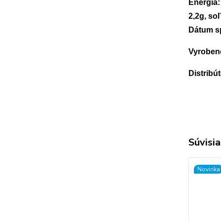
Energia:
2,2g, soľ
Dátum sp
Vyroben
Distribú
Súvisia
Novinka