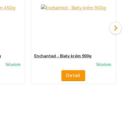
g
Enchanted - Biely krém 900g
En
Skladom
Skladom
Detail