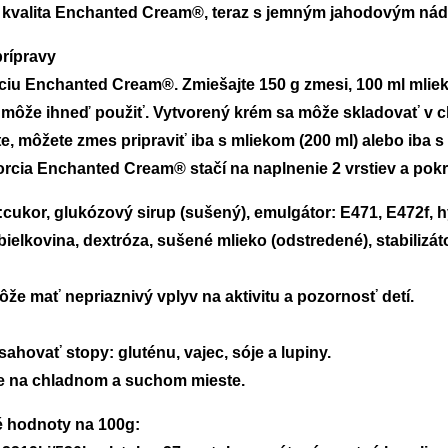
kvalita Enchanted Cream®, teraz s jemným jahodovým nády
rípravy

ciu Enchanted Cream®. Zmiešajte 150 g zmesi, 100 ml mlieka 
môže ihneď použiť. Vytvorený krém sa môže skladovať v ch
e, môžete zmes pripraviť iba s mliekom (200 ml) alebo iba 
rcia Enchanted Cream® stačí na naplnenie 2 vrstiev a pokry
:cukor, glukózový sirup (sušený), emulgátor: E471, E472f, 
bielkovina, dextróza, sušené mlieko (odstredené), stabilizát
ôže mať nepriaznivý vplyv na aktivitu a pozornosť detí.

ahovať stopy: gluténu, vajec, sóje a lupiny.
e na chladnom a suchom mieste.
 hodnoty na 100g: