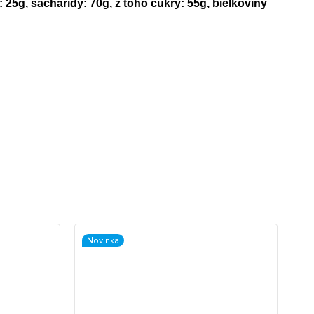
 25g, sacharidy: 70g, z toho cukry: 55g, bielkoviny
Novinka
No