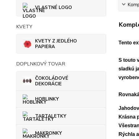
Kompl
VLASTNÉ LOGO
Komple
KVETY
KVETY Z JEDLÉHO
Tento ex
PAPIERA
S touto 
DOPLNKOVÝ TOVAR
sladkú j
vyrobene
ČOKOLÁDOVÉ
DEKORÁCIE
Rovnaká
HOBLINKY
Jahodová
TARTALETKY
Krásna p
Všestran
MAKRONKY
Rýchla a