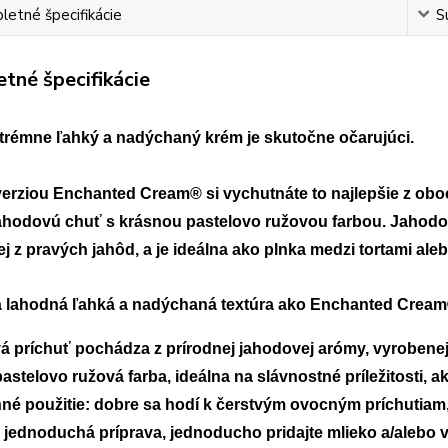
etné špecifikácie
S
tné špecifikácie
trémne ľahký a nadýchaný krém je skutočne očarujúci. 
verziou Enchanted Cream® si vychutnáte to najlepšie z ob
ahodovú chuť s krásnou pastelovo ružovou farbou. Jahodov
j z pravých jahôd, a je ideálna ako plnka medzi tortami ale
 lahodná ľahká a nadýchaná textúra ako Enchanted Cream
 príchuť pochádza z prírodnej jahodovej arómy, vyrobenej 
astelovo ružová farba, ideálna na slávnostné príležitosti, 
né použitie: dobre sa hodí k čerstvým ovocným príchutiam
 jednoduchá príprava, jednoducho pridajte mlieko a/alebo