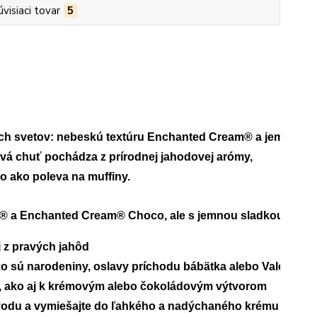
úvisiaci tovar
5
och svetov: nebeskú textúru Enchanted Cream® a jemnú, 
á chuť pochádza z prírodnej jahodovej arómy, 
bo ako poleva na muffiny.
® a Enchanted Cream® Choco, ale s jemnou sladkou jaho
z pravých jahôd

ako sú narodeniny, oslavy príchodu bábätka alebo Valentín

, ako aj k krémovým alebo čokoládovým výtvorom

 vodu a vymiešajte do ľahkého a nadýchaného krému
