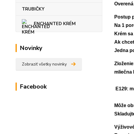
Overená 
TRUBIČKY
Postup p
ENCHANTED KRÉM
Na 1 por
Krém sa 
Ak chcet
Novinky
Jedna po
Zloženie
Zobraziť všetky novinky
mliečna 
Facebook
 E129: m
Môže obs
Skladujt
Výživové