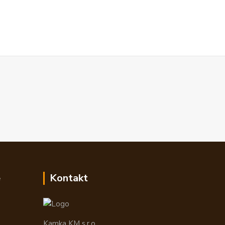
e
Kontakt
Kamka KM s.r.o.