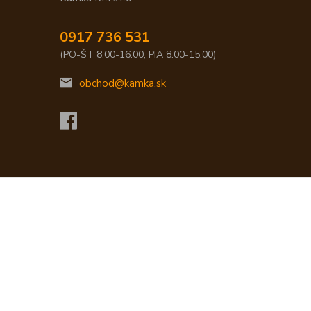
0917 736 531
(PO-ŠT 8:00-16:00, PIA 8:00-15:00)
obchod@kamka.sk
Vytvorené na
Eshop-rychlo.sk