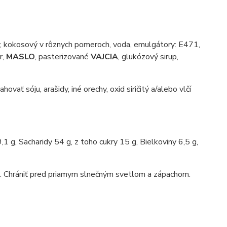
vý, kokosový v rôznych pomeroch, voda, emulgátory: E471,
r,
MASLO
, pasterizované
VAJCIA
, glukózový sirup,
u, arašidy, iné orechy, oxid siričitý a/alebo vlčí
g, Sacharidy 54 g, z toho cukry 15 g, Bielkoviny 6,5 g,
. Chrániť pred priamym slnečným svetlom a zápachom.