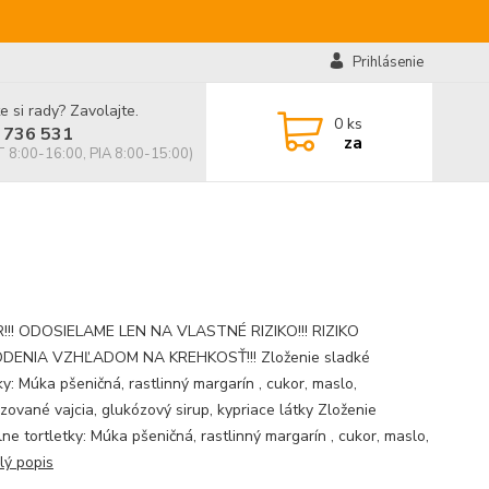
Prihlásenie
e si rady? Zavolajte.
0
ks
 736 531
za
 8:00-16:00, PIA 8:00-15:00)
!! ODOSIELAME LEN NA VLASTNÉ RIZIKO!!! RIZIKO
DENIA VZHĽADOM NA KREHKOSŤ!!! Zloženie sladké
ky: Múka pšeničná, rastlinný margarín , cukor, maslo,
zované vajcia, glukózový sirup, kypriace látky Zloženie
ne tortletky: Múka pšeničná, rastlinný margarín , cukor, maslo,
lý popis