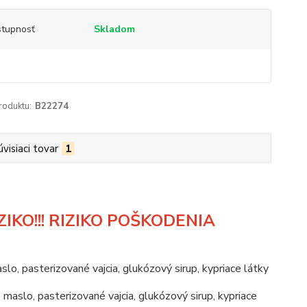
tupnosť
Skladom
roduktu:
B22274
úvisiaci tovar
1
IKO!!! RIZIKO POŠKODENIA
aslo, pasterizované vajcia, glukózový sirup, kypriace látky
, maslo, pasterizované vajcia, glukózový sirup, kypriace