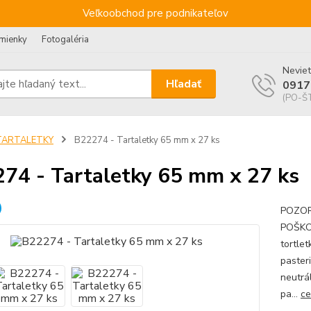
Veľkoobchod pre podnikateľov
mienky
Fotogaléria
Neviet
Hľadať
0917
(PO-ŠT
TARTALETKY
B22274 - Tartaletky 65 mm x 27 ks
74 - Tartaletky 65 mm x 27 ks
POZOR!
POŠKO
tortlet
pasteri
neutrál
pa...
ce