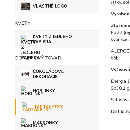
látky, soľ
VLASTNÉ LOGO
Vyroben
KVETY
Zloženie
E322 (rep
KVETY Z JEDLÉHO
kypriace
PAPIERA
ALERGÉNY
DOPLNKOVÝ TOVAR
bôb.
Výživov
ČOKOLÁDOVÉ
DEKORÁCIE
Energia 1
Soľ 0,1 g
HOBLINKY
Skladova
TARTALETKY
Distribút
MAKRONKY