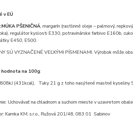
é v EÚ
:
MÚKA PŠENIČNÁ
, margarín (rastlinné oleje – palmový, repko
ka), regulátor kyslosti E330, potravinárske farbivo E160b, cuko
 látky E450, E500.
 SÚ VYZNAČENÉ VEĽKÝMI PÍSMENAMI. Výrobok môže obsahovať sój
á hodnota na 100g
:
808kJ (431kcal), Tuky 21 g z toho nasýtené mastné kyseliny 9,1 
.
nie: Uchovávať na chladnom a suchom mieste v uzavretom obale
or: Kamka KM, s.r.o., Ružová 201/48, 083 01 Sabinov