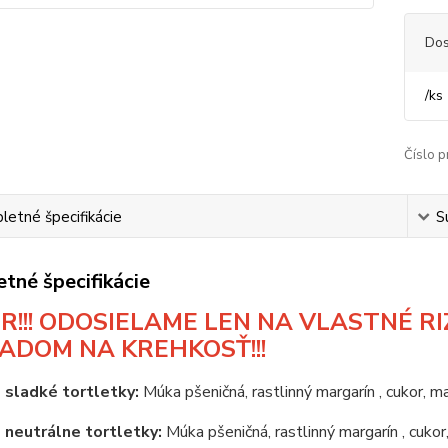
Dos
/
ks
Číslo p
etné špecifikácie
S
tné špecifikácie
R!!! ODOSIELAME LEN NA VLASTNÉ RIZ
ADOM NA KREHKOSŤ!!!
 sladké tortletky:
Múka pšeničná,
rastlinný
margarín
, cukor, m
 neutrálne tortletky:
Múka pšeničná, rastlinný margarín , cukor