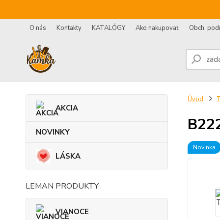
O nás
Kontakty
KATALÓGY
Ako nakupovať
Obch. pod
Úvod
AKCIA
B222
NOVINKY
Novinka
LÁSKA
LEMAN PRODUKTY
VIANOCE