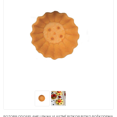
POZOR!!! ODOSIELAME LEN NA VLASTNÉ RIZIKO!!! RIZIKO POŠKODENIA