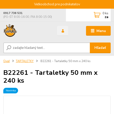
Veľkoobchod pre podnikateľov
0
ks
0917 736 531
za
(PO-ŠT 8:00-16:00, PIA 8:00-15:00)
Menu
Hľadať
Úvod
TARTALETKY
B22261 - Tartaletky 50 mm x 240 ks
B22261 - Tartaletky 50 mm x
240 ks
Novinka