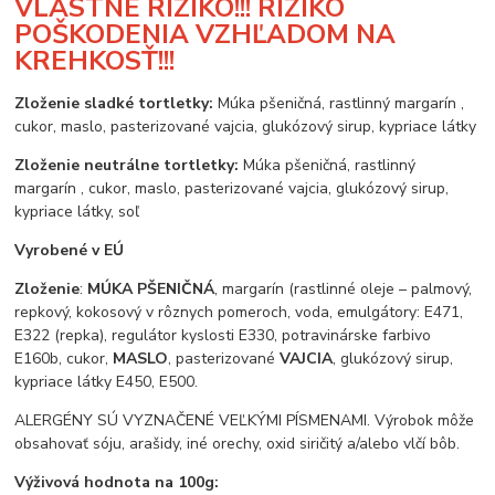
VLASTNÉ RIZIKO!!! RIZIKO
POŠKODENIA VZHĽADOM NA
KREHKOSŤ!!!
Zloženie sladké tortletky:
Múka pšeničná,
rastlinný
margarín
,
cukor, maslo, pasterizované vajcia, glukózový sirup, kypriace látky
Zloženie neutrálne tortletky:
Múka pšeničná, rastlinný
margarín , cukor, maslo, pasterizované vajcia, glukózový sirup,
kypriace látky, soľ
Vyrobené v EÚ
Zloženie
:
MÚKA PŠENIČNÁ
, margarín (rastlinné oleje – palmový,
repkový, kokosový v rôznych pomeroch, voda, emulgátory: E471,
E322 (repka), regulátor kyslosti E330, potravinárske farbivo
E160b, cukor,
MASLO
, pasterizované
VAJCIA
, glukózový sirup,
kypriace látky E450, E500.
ALERGÉNY SÚ VYZNAČENÉ VEĽKÝMI PÍSMENAMI. Výrobok môže
obsahovať sóju, arašidy, iné orechy, oxid siričitý a/alebo vlčí bôb.
Výživová hodnota na 100g: