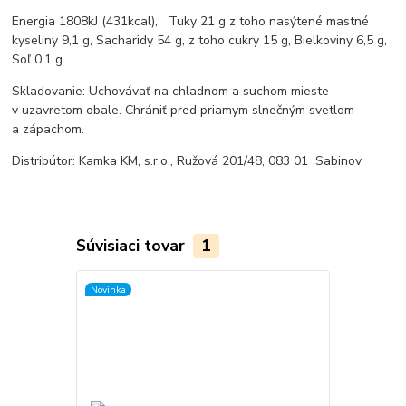
Energia 1808kJ (431kcal), Tuky 21 g z toho nasýtené mastné
kyseliny 9,1 g, Sacharidy 54 g, z toho cukry 15 g, Bielkoviny 6,5 g,
Soľ 0,1 g.
Skladovanie: Uchovávať na chladnom a suchom mieste
v uzavretom obale. Chrániť pred priamym slnečným svetlom
a zápachom.
Distribútor: Kamka KM, s.r.o., Ružová 201/48, 083 01 Sabinov
Súvisiaci tovar
1
Novinka