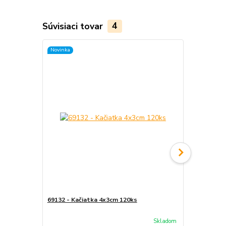
Súvisiaci tovar
4
Novinka
Novinka
69132 - Kačiatka 4x3cm 120ks
69019 - Veľ
Skladom