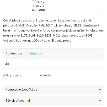
Čokoládová dekorácia Zloženie: cukor, kakaové maslo, sušené
plnotučné MLIEKO, sušený MLIEČNY tuk, emulgátor E322 (slnečnicový
lecitín), prírodná vanilková príchuť, kakaový prášok so zníženým obsahom
tuku, farbivo E172, E101, E120, E133. Môže obsahovať stopy SÓJE.
Výživové hodnoty na 100g výrobku: E...
celý popis
Dostupnosť
Skladom
/
ks
Číslo produktu:
0 69982
Kompletné špecifikácie
Súvisiaci tovar
4