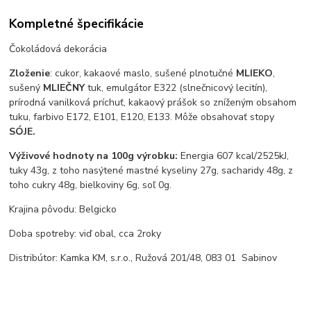
Kompletné špecifikácie
Čokoládová dekorácia
Zloženie
: cukor, kakaové maslo, sušené plnotučné
MLIEKO
,
sušený
MLIEČNY
tuk, emulgátor E322 (slnečnicový lecitín),
prírodná vanilková príchuť, kakaový prášok so zníženým obsahom
tuku, farbivo E172, E101, E120, E133. Môže obsahovať stopy
SÓJE.
Výživové hodnoty na 100g výrobku:
Energia 607 kcal/2525kJ,
tuky 43g, z toho nasýtené mastné kyseliny 27g, sacharidy 48g, z
toho cukry 48g, bielkoviny 6g, soľ 0g.
Krajina pôvodu: Belgicko
Doba spotreby: viď obal, cca 2roky
Distribútor: Kamka KM, s.r.o., Ružová 201/48, 083 01 Sabinov