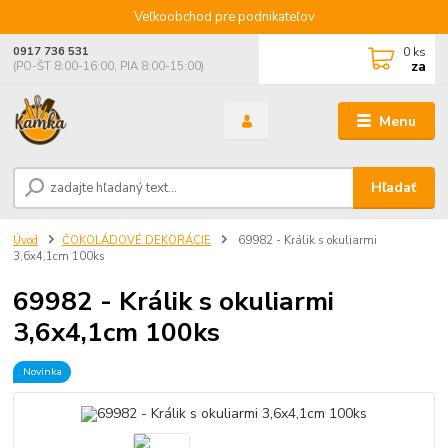
Veľkoobchod pre podnikateľov
0
ks
0917 736 531
za
(PO-ŠT 8:00-16:00, PIA 8:00-15:00)
Menu
Hľadať
Úvod
ČOKOLÁDOVÉ DEKORÁCIE
69982 - Králik s okuliarmi
3,6x4,1cm 100ks
69982 - Králik s okuliarmi
3,6x4,1cm 100ks
Novinka