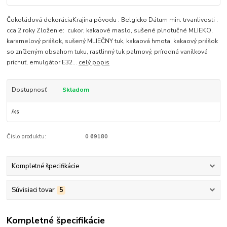
Čokoládová dekoráciaKrajina pôvodu : Belgicko Dátum min. trvanlivosti :
cca 2 roky Zloženie: cukor, kakaové maslo, sušené plnotučné MLIEKO,
karamelový prášok, sušený MLIEČNY tuk, kakaová hmota, kakaový prášok
so zníženým obsahom tuku, rastlinný tuk palmový, prírodná vanilková
príchuť, emulgátor E32...
celý popis
Dostupnosť
Skladom
/
ks
Číslo produktu:
0 69180
Kompletné špecifikácie
Súvisiaci tovar
5
Kompletné špecifikácie