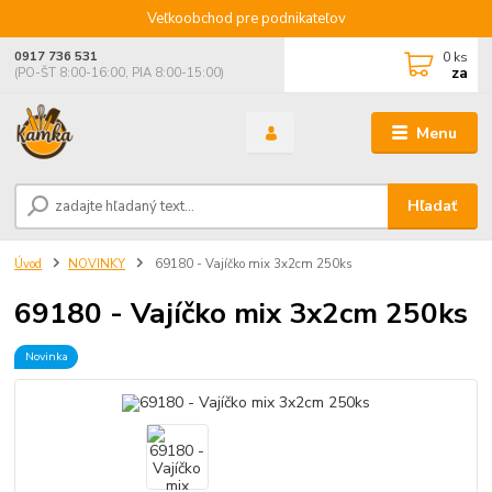
Veľkoobchod pre podnikateľov
0
ks
0917 736 531
za
(PO-ŠT 8:00-16:00, PIA 8:00-15:00)
Menu
Hľadať
Úvod
NOVINKY
69180 - Vajíčko mix 3x2cm 250ks
69180 - Vajíčko mix 3x2cm 250ks
Novinka