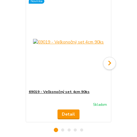
Novinka
Novinka
69019 - Veľkonočný set 4cm 90ks
46434 - Čok
Skladom
Detail