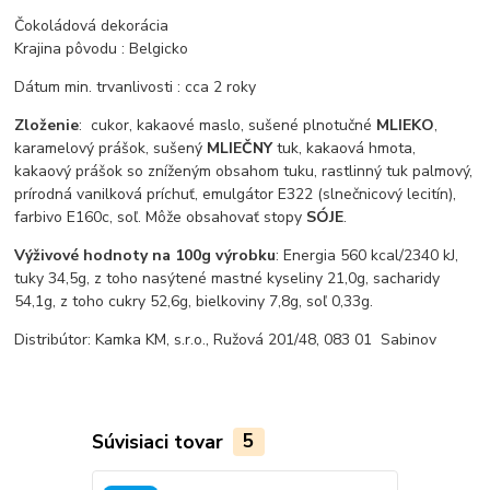
Čokoládová dekorácia
Krajina pôvodu : Belgicko
Dátum min. trvanlivosti : cca 2 roky
Zloženie
: cukor, kakaové maslo, sušené plnotučné
MLIEKO
,
karamelový prášok, sušený
MLIEČNY
tuk, kakaová hmota,
kakaový prášok so zníženým obsahom tuku, rastlinný tuk palmový,
prírodná vanilková príchuť, emulgátor E322 (slnečnicový lecitín),
farbivo E160c, soľ. Môže obsahovať stopy
SÓJE
.
Výživové hodnoty na 100g výrobku
: Energia 560 kcal/2340 kJ,
tuky 34,5g, z toho nasýtené mastné kyseliny 21,0g, sacharidy
54,1g, z toho cukry 52,6g, bielkoviny 7,8g, soľ 0,33g.
Distribútor: Kamka KM, s.r.o., Ružová 201/48, 083 01 Sabinov
Súvisiaci tovar
5