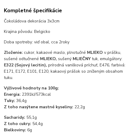
Kompletné špecifikácie
Čokoládova dekorácia 3x3cm
Krajina pôvodu: Belgicko
Doba spotreby: viď obal, cca 2roky
Zloženie:
cukor, kakaové maslo, plnotučné
MLIEKO
v prášku,
sušené odtučnené
MLIEKO,
sušený
MLIEČNY
tuk, emulgátory:
E322 (Sojový lecitin),
prírodná vanilková príchuť, E476, farbivá:
E171, E172, E101, E120, kakaový prášok so zníženým obsahom
tuku.
Výživové hodnoty na 100g:
Energia:
2391kJ/573kcal
Tuky:
36,4g
Z toho nasýtene mastné kyseliny:
22,2g
Sacharidy:
55,1g
Z toho cukry:
54,4g
Bielkoviny:
6g