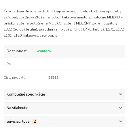
Čokoládova dekorácia 3x3cm Krajina pôvodu: Belgicko Doba spotreby:
viď obal, cca 2roky Zloženie: cukor, kakaové maslo, plnotučné MLIEKO v
prášku, sušené odtučnené MLIEKO, sušený MLIEČNY tuk, emulgátory:
E322 (Sojový lecitin), prírodná vanilková príchuť, E476, farbivá: E171, E172,
E101, E120, kakaový...
celý popis
Dostupnosť
Skladom
/
ks
Číslo produktu:
68518
Kompletné špecifikácie
Na stiahnutie
Súvisiaci tovar
2