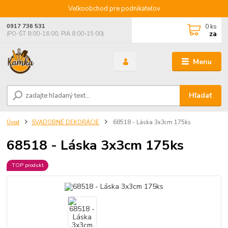
Veľkoobchod pre podnikateľov
0
ks
0917 736 531
za
(PO-ŠT 8:00-16:00, PIA 8:00-15:00)
Menu
Hľadať
Úvod
SVADOBNÉ DEKORÁCIE
68518 - Láska 3x3cm 175ks
68518 - Láska 3x3cm 175ks
TOP produkt