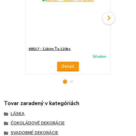
68517 - Ľúbim Ťa 120ks
68501 - I lo
Skladom
Detail
Tovar zaradený v kategóriách
LÁSKA
ČOKOLÁDOVÉ DEKORÁCIE
SVADOBNÉ DEKORÁCIE