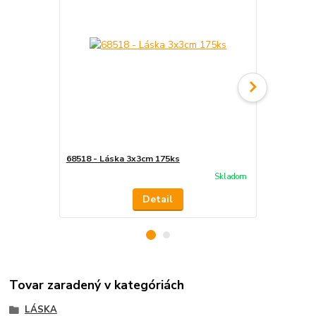
68518 - Láska 3x3cm 175ks
68517 - Ľúb
Skladom
Detail
Tovar zaradený v kategóriách
LÁSKA