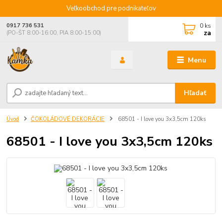
Veľkoobchod pre podnikateľov
0
ks
0917 736 531
za
(PO-ŠT 8:00-16:00, PIA 8:00-15:00)
Menu
Hľadať
Úvod
ČOKOLÁDOVÉ DEKORÁCIE
68501 - I love you 3x3,5cm 120ks
68501 - I love you 3x3,5cm 120ks