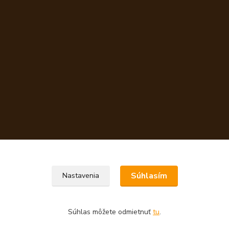
Súhlasím
Nastavenia
Súhlas môžete odmietnuť
tu
.