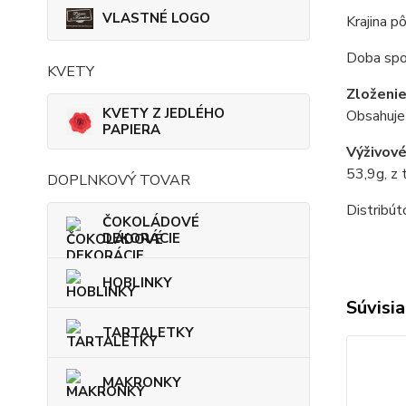
VLASTNÉ LOGO
Krajina p
Doba spot
KVETY
Zloženi
KVETY Z JEDLÉHO
Obsahuj
PAPIERA
Výživov
53,9g, z 
DOPLNKOVÝ TOVAR
Distribút
ČOKOLÁDOVÉ
DEKORÁCIE
HOBLINKY
Súvisia
TARTALETKY
MAKRONKY