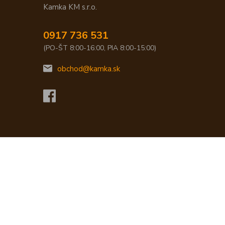
Kamka KM s.r.o.
0917 736 531
(PO-ŠT 8:00-16:00, PIA 8:00-15:00)
obchod@kamka.sk
Vytvorené na
Eshop-rychlo.sk