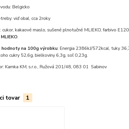
ôvodu: Belgicko
reby: viď obal, cca 2roky
e
: cukor, kakaové maslo, sušené plnotučné MLIEKO, farbivo E120,
e
MLIEKO
.
é hodnoty na 100g výrobku
: Energia 2386kJ/572kcal, tuky 36,
toho cukry 52,6g, bielkoviny 6,3g, soľ 0,23g.
or: Kamka KM, s.r.o., Ružová 201/48, 083 01 Sabinov
ci tovar
1