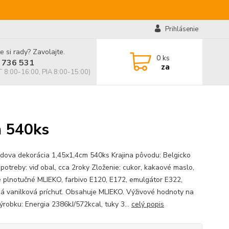
Prihlásenie
e si rady? Zavolajte.
0
ks
 736 531
za
 8:00-16:00, PIA 8:00-15:00)
m 540ks
dova dekorácia 1,45x1,4cm 540ks Krajina pôvodu: Belgicko
potreby: viď obal, cca 2roky Zloženie: cukor, kakaové maslo,
 plnotučné MLIEKO, farbivo E120, E172, emulgátor E322,
ná vanilková príchuť. Obsahuje MLIEKO. Výživové hodnoty na
ýrobku: Energia 2386kJ/572kcal, tuky 3...
celý popis