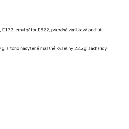
 E172, emulgátor E322, prírodná vanilková príchuť.
7g, z toho nasýtené mastné kyseliny 22,2g, sacharidy