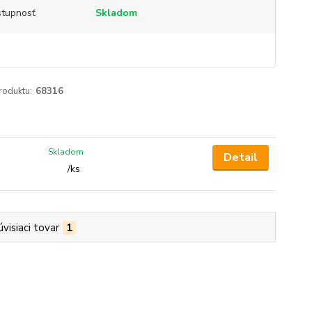
tupnosť
Skladom
roduktu:
68316
Skladom
Detail
/
ks
úvisiaci tovar
1