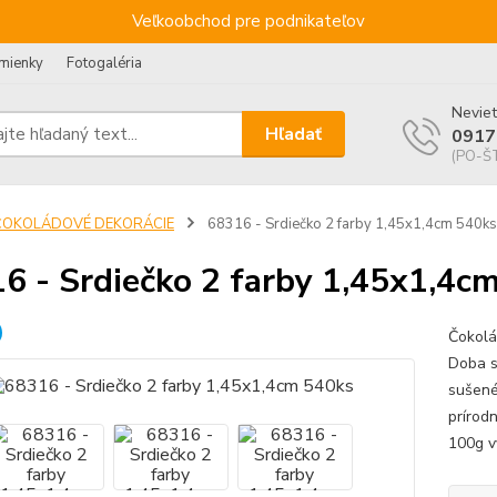
Veľkoobchod pre podnikateľov
mienky
Fotogaléria
Neviet
Hľadať
0917
(PO-ŠT
ČOKOLÁDOVÉ DEKORÁCIE
68316 - Srdiečko 2 farby 1,45x1,4cm 540ks
6 - Srdiečko 2 farby 1,45x1,4c
Čokolá
Doba s
sušené
prírod
100g v