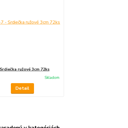
 Srdiečka ružové 3cm 72ks
Skladom
Detail
zaradený v kategóriách