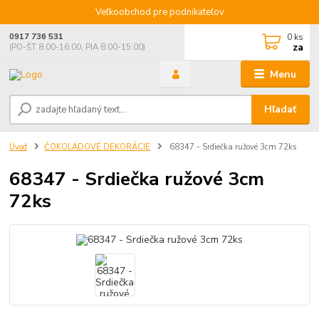
Veľkoobchod pre podnikateľov
0
ks
0917 736 531
za
(PO-ŠT 8:00-16:00, PIA 8:00-15:00)
Menu
Hľadať
Úvod
ČOKOLÁDOVÉ DEKORÁCIE
68347 - Srdiečka ružové 3cm 72ks
68347 - Srdiečka ružové 3cm
72ks