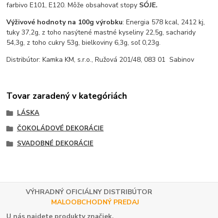
farbivo E101, E120. Môže obsahovať stopy
SÓJE.
Výživové hodnoty na 100g výrobku
: Energia 578 kcal, 2412 kj,
tuky 37,2g, z toho nasýtené mastné kyseliny 22,5g, sacharidy
54,3g, z toho cukry 53g, bielkoviny 6,3g, soľ 0,23g.
Distribútor: Kamka KM, s.r.o., Ružová 201/48, 083 01 Sabinov
Tovar zaradený v kategóriách
LÁSKA
ČOKOLÁDOVÉ DEKORÁCIE
SVADOBNÉ DEKORÁCIE
VÝHRADNÝ OFICIÁLNY DISTRIBÚTOR
MALOOBCHODNÝ PREDAJ
U nás najdete produkty značiek.