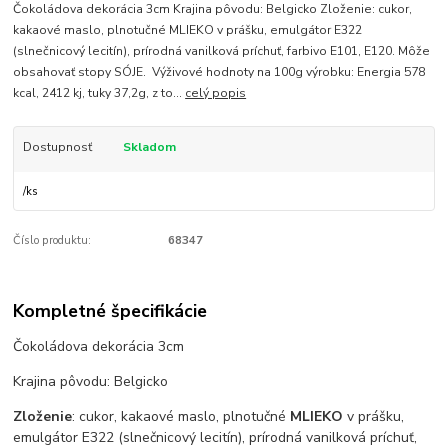
Čokoládova dekorácia 3cm Krajina pôvodu: Belgicko Zloženie: cukor,
kakaové maslo, plnotučné MLIEKO v prášku, emulgátor E322
(slnečnicový lecitín), prírodná vanilková príchuť, farbivo E101, E120. Môže
obsahovať stopy SÓJE. Výživové hodnoty na 100g výrobku: Energia 578
kcal, 2412 kj, tuky 37,2g, z to...
celý popis
Dostupnosť
Skladom
/
ks
Číslo produktu:
68347
Kompletné špecifikácie
Čokoládova dekorácia 3cm
Krajina pôvodu: Belgicko
Zloženie
: cukor, kakaové maslo, plnotučné
MLIEKO
v prášku,
emulgátor E322 (slnečnicový lecitín), prírodná vanilková príchuť,