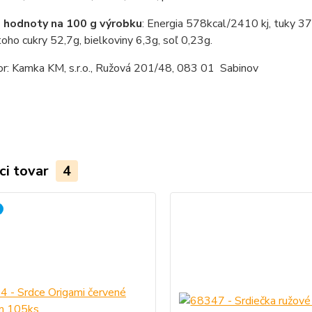
 hodnoty na 100 g výrobku
: Energia 578kcal/2410 kj, tuky 37
toho cukry 52,7g, bielkoviny 6,3g, soľ 0,23g.
or: Kamka KM, s.r.o., Ružová 201/48, 083 01 Sabinov
ci tovar
4