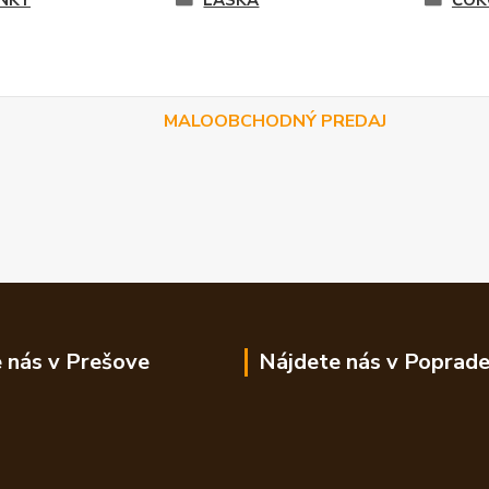
NKY
LÁSKA
ČOK
MALOOBCHODNÝ PREDAJ
 nás v Prešove
Nájdete nás v Poprad