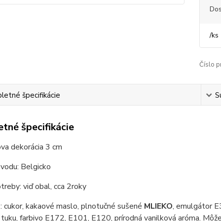
Dos
/
ks
Číslo p
etné špecifikácie
S
tné špecifikácie
va dekorácia 3 cm
ôvodu: Belgicko
reby: viď obal, cca 2roky
e
: cukor, kakaové maslo, plnotučné sušené
MLIEKO
, emulgátor E
tuku, farbivo E172, E101, E120, prírodná vanilková aróma. Mô