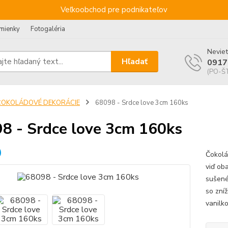
Veľkoobchod pre podnikateľov
mienky
Fotogaléria
Neviet
Hľadať
0917
(PO-ŠT
ČOKOLÁDOVÉ DEKORÁCIE
68098 - Srdce love 3cm 160ks
8 - Srdce love 3cm 160ks
Čokolá
viď ob
sušené
so zní
vanilk