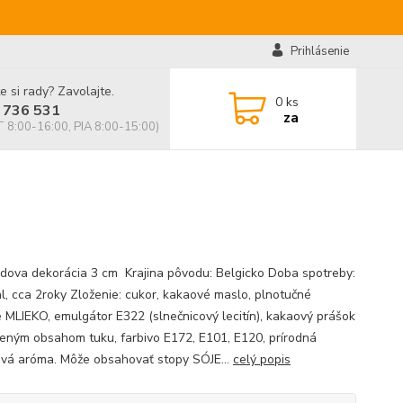
Prihlásenie
e si rady? Zavolajte.
0
ks
 736 531
za
 8:00-16:00, PIA 8:00-15:00)
dova dekorácia 3 cm Krajina pôvodu: Belgicko Doba spotreby:
al, cca 2roky Zloženie: cukor, kakaové maslo, plnotučné
 MLIEKO, emulgátor E322 (slnečnicový lecitín), kakaový prášok
ženým obsahom tuku, farbivo E172, E101, E120, prírodná
ová aróma. Môže obsahovať stopy SÓJE...
celý popis