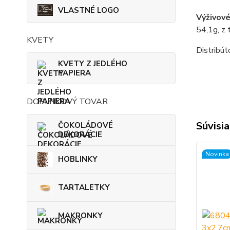
VLASTNÉ LOGO
Výživové
54,1g, z 
KVETY
Distribút
KVETY Z JEDLÉHO
PAPIERA
DOPLNKOVÝ TOVAR
Súvisia
ČOKOLÁDOVÉ
DEKORÁCIE
Novinka
HOBLINKY
TARTALETKY
MAKRONKY