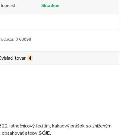
tupnosť
Skladom
roduktu:
0 68098
úvisiaci tovar
4
322 (slnečnicový lecitín), kakaový prášok so zníženým
že obsahovať stopy
SÓJE.