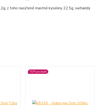
,2g, z toho nasýtené mastné kyseliny 22,5g, sacharidy
TOP produkt
Ak