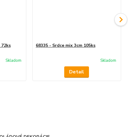
 72ks
68335 - Srdce mix 3cm 105ks
68
Skladom
Skladom
Detail