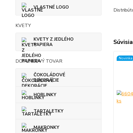
VLASTNÉ LOGO
Distribút
KVETY
KVETY Z JEDLÉHO
Súvisia
PAPIERA
Novinka
DOPLNKOVÝ TOVAR
ČOKOLÁDOVÉ
DEKORÁCIE
HOBLINKY
TARTALETKY
MAKRONKY