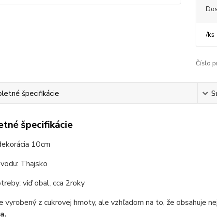
Dos
/
ks
Číslo p
etné špecifikácie
S
tné špecifikácie
dekorácia 10cm
ôvodu: Thajsko
reby: viď obal, cca 2roky
e vyrobený z cukrovej hmoty, ale vzhľadom na to, že obsahuje nej
a.