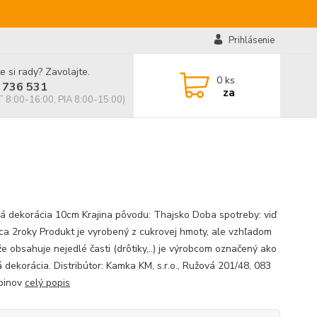
Prihlásenie
e si rady? Zavolajte.
0
ks
 736 531
za
 8:00-16:00, PIA 8:00-15:00)
á dekorácia 10cm Krajina pôvodu: Thajsko Doba spotreby: viď
cca 2roky Produkt je vyrobený z cukrovej hmoty, ale vzhľadom
že obsahuje nejedlé časti (drôtiky,..) je výrobcom označený ako
 dekorácia. Distribútor: Kamka KM, s.r.o., Ružová 201/48, 083
binov
celý popis