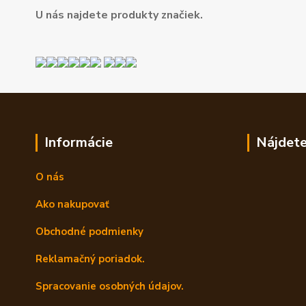
U nás najdete produkty značiek.
Informácie
Nájdete
O nás
Ako nakupovať
Obchodné podmienky
Reklamačný poriadok.
Spracovanie osobných údajov.