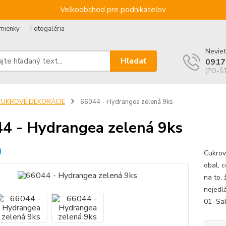
Veľkoobchod pre podnikateľov
mienky
Fotogaléria
Neviet
Hľadať
0917
(PO-ŠT
CUKROVÉ DEKORÁCIE
66044 - Hydrangea zelená 9ks
4 - Hydrangea zelená 9ks
Cukrov
obal, 
na to, 
nejedlá
01 Sa