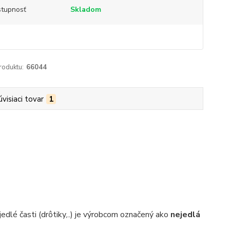
tupnosť
Skladom
roduktu:
66044
úvisiaci tovar
1
edlé časti (drôtiky,..) je výrobcom označený ako
nejedlá