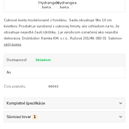
Cukrové kvety modelované z fondánu. Sada obsahuje 9ks 10 cm
kvietkov. Produkt je vyrobený z cukrovej hmoty, ale vzhľadom na to, že
obsahuje nejedlé časti (drôtiky,..) je výrobcom označený ako nejedlá
dekorácia. Distribútor: Kamka KM, s.r.o., Ružová 201/48, 083 01 Sabinov
celý popis
Dostupnosť
Skladom
/
ks
Číslo produktu:
66043
Kompletné špecifikácie
Súvisiaci tovar
1