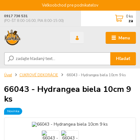
Veľkoobchod pre podnikateľov
0
ks
0917 736 531
za
(PO-ŠT 8:00-16:00, PIA 8:00-15:00)
Menu
Hľadať
Úvod
CUKROVÉ DEKORÁCIE
66043 - Hydrangea biela 10cm 9 ks
66043 - Hydrangea biela 10cm 9
ks
Novinka