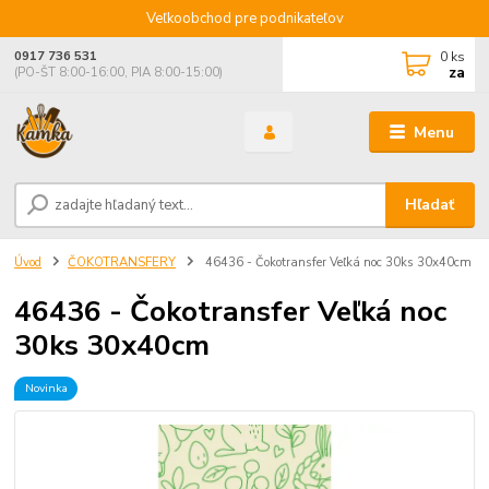
Veľkoobchod pre podnikateľov
0
ks
0917 736 531
za
(PO-ŠT 8:00-16:00, PIA 8:00-15:00)
Menu
Hľadať
Úvod
ČOKOTRANSFERY
46436 - Čokotransfer Veľká noc 30ks 30x40cm
46436 - Čokotransfer Veľká noc
30ks 30x40cm
Novinka