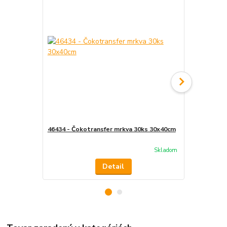
46434 - Čokotransfer mrkva 30ks 30x40cm
46092 - Čok
30x40cm
Skladom
Detail