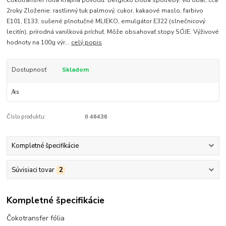
Čokotransfer fólia Krajina pôvodu: Belgicko Doba spotreby: viď obal, cca
2roky Zloženie: rastlinný tuk palmový, cukor, kakaové maslo, farbivo
E101, E133, sušené plnotučné MLIEKO, emulgátor E322 (slnečnicový
lecitín), prírodná vanilková príchuť. Môže obsahovať stopy SÓJE. Výživové
hodnoty na 100g výr...
celý popis
Dostupnosť
Skladom
/
ks
Číslo produktu:
0 46436
Kompletné špecifikácie
Súvisiaci tovar
2
Kompletné špecifikácie
Čokotransfer fólia