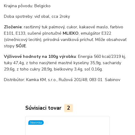
Krajina pôvodu: Belgicko
Doba spotreby: viď obal, cca 2roky
Zloženie
: rastlinný tuk palmový, cukor, kakaové maslo, farbivo
E101, E133, sušené plnotučné
MLIEKO
, emulgátor E322
(slnečnicový lecitín), prírodná vanilková príchuť. Môže obsahovať
stopy
SÓJE
.
Výživové hodnoty na 100g výrobku
: Energia 560 kcal/2319 kj,
tuky 47,4g, z toho nasýtené mastné kyseliny 35,9g, sacharidy
29,6g, z toho cukry 28,9g, bielkoviny 3,4g, soľ 0,16g.
Distribútor: Kamka KM, s.r.o., Ružová 201/48, 083 01 Sabinov
Súvisiaci tovar
2
Novinka
Novinka