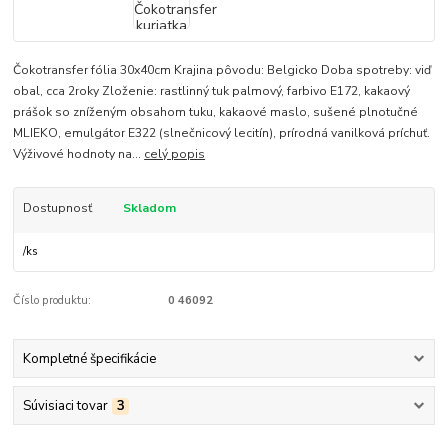
Čokotransfer fólia 30x40cm Krajina pôvodu: Belgicko Doba spotreby: viď
obal, cca 2roky Zloženie: rastlinný tuk palmový, farbivo E172, kakaový
prášok so zníženým obsahom tuku, kakaové maslo, sušené plnotučné
MLIEKO, emulgátor E322 (slnečnicový lecitín), prírodná vanilková príchuť.
Výživové hodnoty na...
celý popis
Dostupnosť
Skladom
/
ks
Číslo produktu:
0 46092
Kompletné špecifikácie
Súvisiaci tovar
3