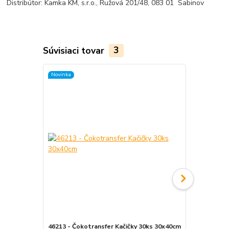
Distribútor: Kamka KM, s.r.o., Ružová 201/48, 083 01 Sabinov
Súvisiaci tovar
3
Novinka
Novinka
46213 - Čokotransfer Kačičky 30ks 30x40cm
46434 - Čok