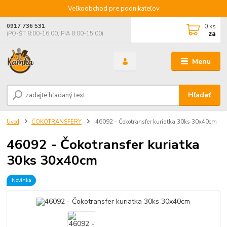
Veľkoobchod pre podnikateľov
0
ks
0917 736 531
za
(PO-ŠT 8:00-16:00, PIA 8:00-15:00)
Menu
Hľadať
Úvod
ČOKOTRANSFERY
46092 - Čokotransfer kuriatka 30ks 30x40cm
46092 - Čokotransfer kuriatka
30ks 30x40cm
Novinka