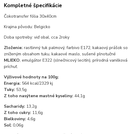
Kompletné špecifikácie
Čokotransfer fólia 30x40cm
Krajina pôvodu: Belgicko
Doba spotreby: viď obal, cca 2roky
Zloženie:
rastlinný tuk palmový, farbivo E172, kakaový prášok so
zníženým obsahom tuku, kakaové maslo, sušené plnotučné
MLIEKO
, emulgátor E322 (slnečnicový lecitín), prírodná vanilková
príchuť.
Výživové hodnoty na 100g:
Energia:
564 kcal/2329 kj
Tuky:
53,5g
Z toho nasýtene mastné kyseliny:
44,1g
Sacharidy:
13,2g
Z toho cukry:
11,6g
Bielkoviny:
4,6g
Soľ:
0,06g