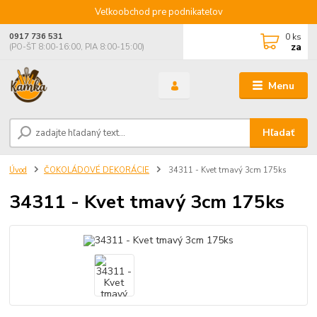
Veľkoobchod pre podnikateľov
0
ks
0917 736 531
za
(PO-ŠT 8:00-16:00, PIA 8:00-15:00)
Menu
Hľadať
Úvod
ČOKOLÁDOVÉ DEKORÁCIE
34311 - Kvet tmavý 3cm 175ks
34311 - Kvet tmavý 3cm 175ks