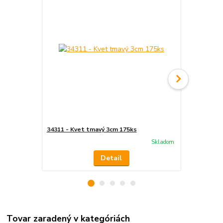
34311 - Kvet tmavý 3cm 175ks
32600 - Kve
Skladom
Detail
Tovar zaradený v kategóriách