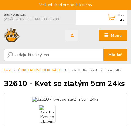
Veľkoobchod pre podnikateľov
0
ks
0917 736 531
za
(PO-ŠT 8:00-16:00, PIA 8:00-15:00)
Menu
Hľadať
Úvod
ČOKOLÁDOVÉ DEKORÁCIE
32610 - Kvet so zlatým 5cm 24ks
32610 - Kvet so zlatým 5cm 24ks