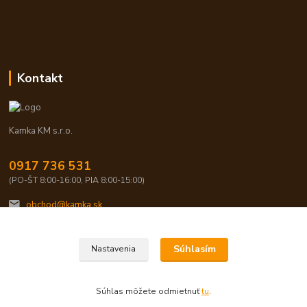
Kontakt
Kamka KM s.r.o.
0917 736 531
(PO-ŠT 8:00-16:00, PIA 8:00-15:00)
obchod@kamka.sk
Súhlasím
Nastavenia
Súhlas môžete odmietnuť
tu
.
Vytvorené na
Eshop-rychlo.sk