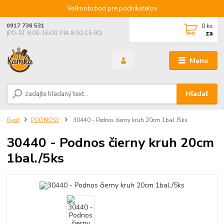
Veľkoobchod pre podnikateľov
0
ks
0917 736 531
za
(PO-ŠT 8:00-16:00, PIA 8:00-15:00)
Menu
Hľadať
Úvod
PODNOSY
30440 - Podnos čierny kruh 20cm 1bal./5ks
30440 - Podnos čierny kruh 20cm
1bal./5ks