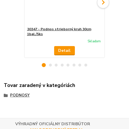
30347 - Podnos strieborný kruh 30cm
30368 - Podn
1bal./5ks
Skladom
Detail
Tovar zaradený v kategóriách
PODNOSY
VÝHRADNÝ OFICIÁLNY DISTRIBÚTOR