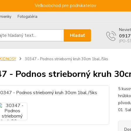
Veľkoobchod pre podnikateľov
mienky
Fotogaléria
Neviet
Hľadať
0917
(PO-ŠT
PODNOSY
30347 - Podnos strieborný kruh 30cm 1bal./5ks
7 - Podnos strieborný kruh 30c
5 kuso
hrúbko
pôvodu
01 S
Dos