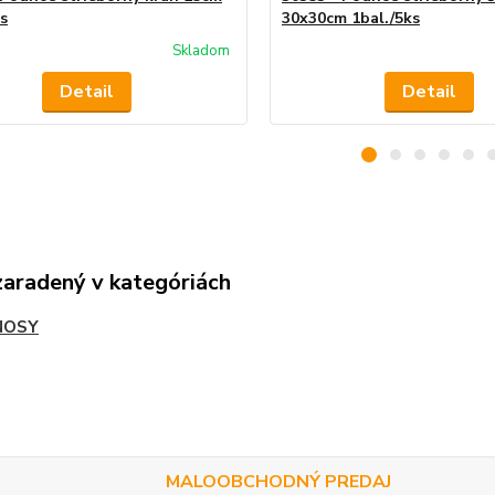
ks
30x30cm 1bal./5ks
Skladom
Detail
Detail
zaradený v kategóriách
NOSY
MALOOBCHODNÝ PREDAJ