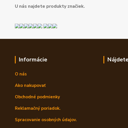
U nás najdete produkty značiek.
Informácie
Nájdete
O nás
Ako nakupovať
Obchodné podmienky
Reklamačný poriadok.
Spracovanie osobných údajov.