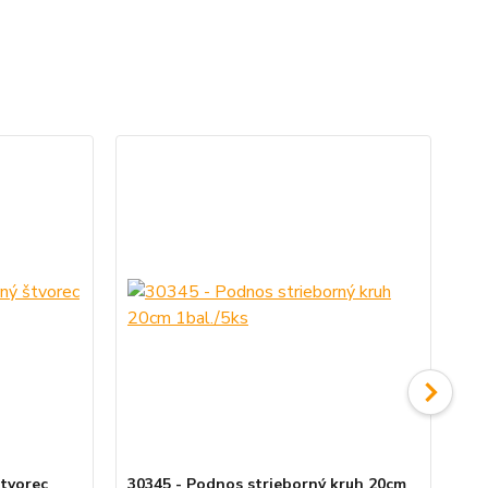
štvorec
30345 - Podnos strieborný kruh 20cm
30