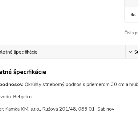
/
ks
Číslo p
etné špecifikácie
S
tné špecifikácie
 podnosov.
Okrúhly strieborný podnos s priemerom 30 cm a hrúb
ôvodu: Belgicko
or: Kamka KM, s.r.o., Ružová 201/48, 083 01 Sabinov