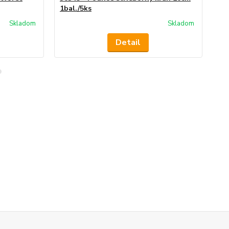
1bal./5ks
1ba
Skladom
Skladom
Detail