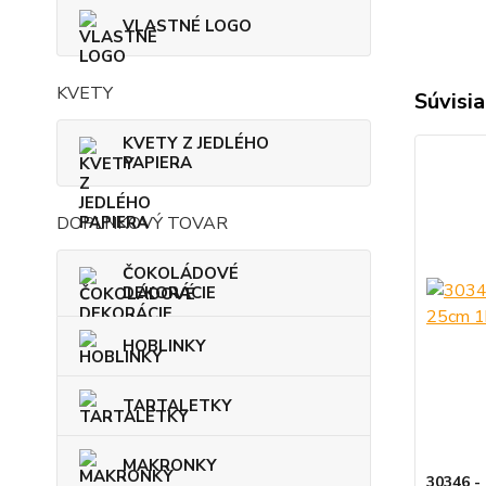
VLASTNÉ LOGO
KVETY
Súvisia
KVETY Z JEDLÉHO
PAPIERA
DOPLNKOVÝ TOVAR
ČOKOLÁDOVÉ
DEKORÁCIE
HOBLINKY
TARTALETKY
MAKRONKY
30346 -