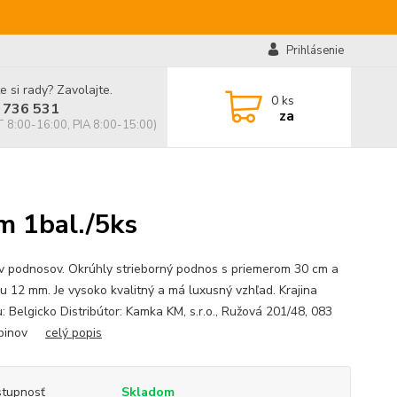
Prihlásenie
e si rady? Zavolajte.
0
ks
 736 531
za
 8:00-16:00, PIA 8:00-15:00)
m 1bal./5ks
v podnosov. Okrúhly strieborný podnos s priemerom 30 cm a
u 12 mm. Je vysoko kvalitný a má luxusný vzhľad. Krajina
: Belgicko Distribútor: Kamka KM, s.r.o., Ružová 201/48, 083
abinov
celý popis
tupnosť
Skladom