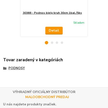
30368 - Podnos biely kruh 30cm 1bal./5ks
30353 - Pod
30x30cm 1ba
Skladom
Detail
Tovar zaradený v kategóriách
PODNOSY
VÝHRADNÝ OFICIÁLNY DISTRIBÚTOR
MALOOBCHODNÝ PREDAJ
U nás najdete produkty značiek.