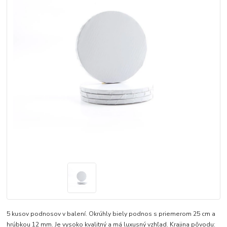
5 kusov podnosov v balení. Okrúhly biely podnos s priemerom 25 cm a
hrúbkou 12 mm. Je vysoko kvalitný a má luxusný vzhľad. Krajina pôvodu: