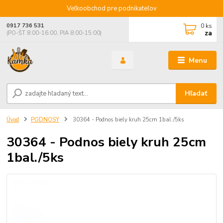
Veľkoobchod pre podnikateľov
0
ks
0917 736 531
za
(PO-ŠT 8:00-16:00, PIA 8:00-15:00)
Menu
Hľadať
Úvod
PODNOSY
30364 - Podnos biely kruh 25cm 1bal./5ks
30364 - Podnos biely kruh 25cm
1bal./5ks