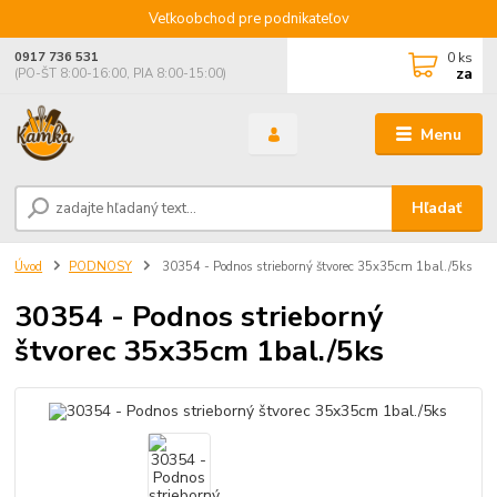
Veľkoobchod pre podnikateľov
0
ks
0917 736 531
za
(PO-ŠT 8:00-16:00, PIA 8:00-15:00)
Menu
Hľadať
Úvod
PODNOSY
30354 - Podnos strieborný štvorec 35x35cm 1bal./5ks
30354 - Podnos strieborný
štvorec 35x35cm 1bal./5ks