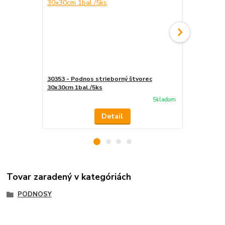
30353 - Podnos strieborný štvorec
30347 - Pod
30x30cm 1bal./5ks
1bal./5ks
Skladom
Detail
Tovar zaradený v kategóriách
PODNOSY