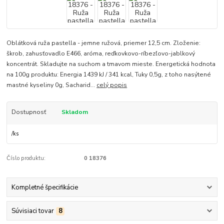
Oblátková ruža pastella - jemne ružová, priemer 12,5 cm. Zloženie:
škrob, zahusťovadlo E466, aróma, reďkovkovo-ríbezľovo-jablkový
koncentrát. Skladujte na suchom a tmavom mieste. Energetická hodnota
na 100g produktu: Energia 1439 kJ / 341 kcal, Tuky 0,5g, z toho nasýtené
mastné kyseliny 0g, Sacharid...
celý popis
Dostupnosť
Skladom
/
ks
Číslo produktu:
0 18376
Kompletné špecifikácie
Súvisiaci tovar
8