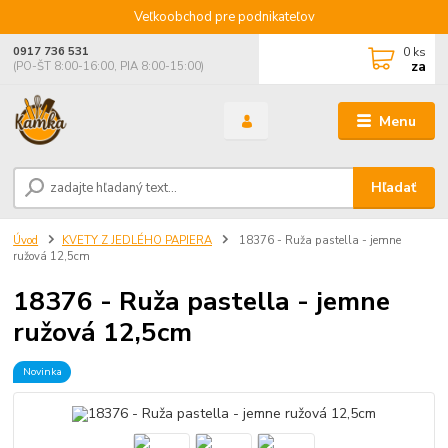
Veľkoobchod pre podnikateľov
0
ks
0917 736 531
za
(PO-ŠT 8:00-16:00, PIA 8:00-15:00)
Menu
Hľadať
Úvod
KVETY Z JEDLÉHO PAPIERA
18376 - Ruža pastella - jemne
ružová 12,5cm
18376 - Ruža pastella - jemne
ružová 12,5cm
Novinka