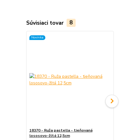
Súvisiaci tovar
8
Novinka
Novinka
18370 - Ruža pastella - tieňovaná
18371 - Ruža
lososovo-žltá 12,5cm
12,5cm