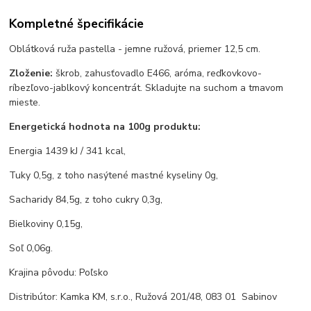
Kompletné špecifikácie
Oblátková ruža pastella - jemne ružová, priemer 12,5 cm.
Zloženie:
škrob, zahusťovadlo E466, aróma, reďkovkovo-
ríbezľovo-jablkový koncentrát. Skladujte na suchom a tmavom
mieste.
Energetická hodnota na 100g produktu:
Energia 1439 kJ / 341 kcal,
Tuky 0,5g, z toho nasýtené mastné kyseliny 0g,
Sacharidy 84,5g, z toho cukry 0,3g,
Bielkoviny 0,15g,
Soľ 0,06g.
Krajina pôvodu: Poľsko
Distribútor: Kamka KM, s.r.o., Ružová 201/48, 083 01 Sabinov